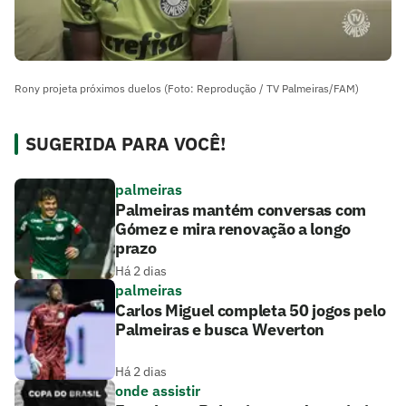
Rony projeta próximos duelos (Foto: Reprodução / TV Palmeiras/FAM)
SUGERIDA PARA VOCÊ!
palmeiras
Palmeiras mantém conversas com
Gómez e mira renovação a longo
prazo
Há 2 dias
palmeiras
Carlos Miguel completa 50 jogos pelo
Palmeiras e busca Weverton
Há 2 dias
onde assistir