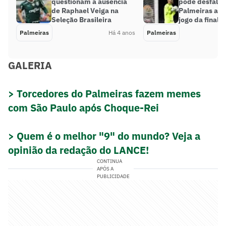
questionam a ausência
pode desfalca
de Raphael Veiga na
Palmeiras até
Seleção Brasileira
jogo da final 
Palmeiras
Há 4 anos
Palmeiras
GALERIA
> Torcedores do Palmeiras fazem memes
com São Paulo após Choque-Rei
> Quem é o melhor "9" do mundo? Veja a
opinião da redação do LANCE!
CONTINUA
APÓS A
PUBLICIDADE