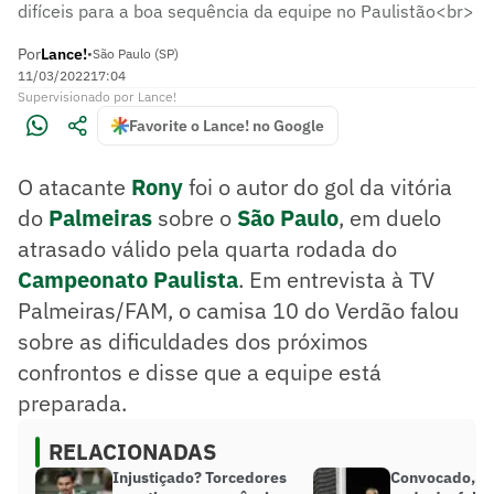
difíceis para a boa sequência da equipe no Paulistão<br>
Por
Lance!
•
São Paulo (SP)
11/03/2022
17:04
Supervisionado
por
Lance!
Favorite o Lance! no Google
O atacante
Rony
foi o autor do gol da vitória
do
Palmeiras
sobre o
São Paulo
, em duelo
atrasado válido pela quarta rodada do
Campeonato Paulista
. Em entrevista à TV
Palmeiras/FAM, o camisa 10 do Verdão falou
sobre as dificuldades dos próximos
confrontos e disse que a equipe está
preparada.
RELACIONADAS
Injustiçado? Torcedores
Convocado, W