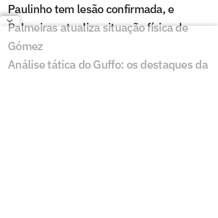
Paulinho tem lesão confirmada, e
Palmeiras atualiza situação física de
Gómez
Análise tática do Guffo: os destaques da
ida das oitavas da Copa do Brasil
Ataque do Palmeiras cresce e Abel tem
um ótimo 'problema' para resolver
Felipe Melo analisa novo embate entre
Flamengo e Palmeiras: 'Estratégia'
Abel rebate Flamengo e fala sobre
polêmicas na final da Libertadores:
'Asterisco'