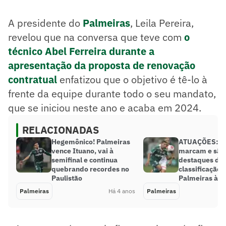
A presidente do
Palmeiras
, Leila Pereira,
revelou que na conversa que teve com
o
técnico Abel Ferreira durante a
apresentação da proposta de renovação
contratual
enfatizou que o objetivo é tê-lo à
frente da equipe durante todo o seu mandato,
que se iniciou neste ano e acaba em 2024.
RELACIONADAS
Hegemônico! Palmeiras
ATUAÇÕES: Ve
vence Ituano, vai à
marcam e são
semifinal e continua
destaques da
quebrando recordes no
classificação 
Paulistão
Palmeiras à s
Palmeiras
Há 4 anos
Palmeiras