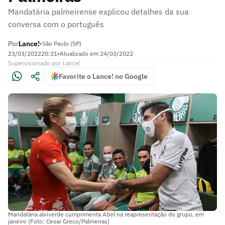
Mandatária palmeirense explicou detalhes da sua
conversa com o português
Por
Lance!
•
São Paulo (SP)
23/03/2022
20:31
•
Atualizado em
24/03/2022
Supervisionado
por
Lance!
Favorite o Lance! no Google
Mandatária alviverde cumprimenta Abel na reapresentação do grupo, em
janeiro (Foto: Cesar Greco/Palmeiras)