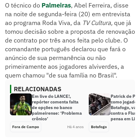
O técnico do
Palmeiras
, Abel Ferreira, disse
na noite de segunda-feira (20) em entrevista
ao programa Roda Viva, da
TV Cultura,
que já
tomou decisão sobre a proposta de renovação
de contrato por três anos feita pelo clube. O
comandante português declarou que fará o
anúncio de sua permanência ou não
primeiramente aos jogadores alviverdes, a
quem chamou "de sua família no Brasil".
RELACIONADAS
Em live do LANCE!,
Patrick de Paul
repórter comenta falta
como jogador
de opções no banco
Botafogo, vai 
palmeirense: ‘Problema
contra o Flum
crônico’
pensa em Lib
Fora de Campo
Há 4 anos
Botafogo