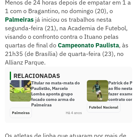
Menos de 24 horas depois de empatar em 1 a
1 com o Bragantino, no domingo (20), o
Palmeiras
já iniciou os trabalhos nesta
segunda-feira (21), na Academia de Futebol,
visando o confronto contra o Ituano pelas
quartas de final do
Campeonato Paulista
, às
21h35 (de Brasília) de quarta-feira (23), no
Allianz Parque.
RELACIONADAS
Titular no mata-mata do
Patrick de Pa
Paulistão, Marcelo
ao Rio nesta t
Lomba aponta grupo
fazer exames 
focado como arma do
contrato com 
Palmeiras
Futebol Nacional
Palmeiras
Há 4 anos
Os atletas de linha que atuaram por mais de