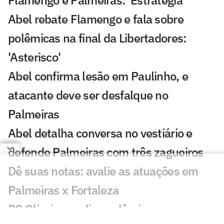
Abel rebate Flamengo e fala sobre
polêmicas na final da Libertadores:
'Asterisco'
Abel confirma lesão em Paulinho, e
atacante deve ser desfalque no
Palmeiras
Abel detalha conversa no vestiário e
defende Palmeiras com três zagueiros
Dê suas notas: avalie as atuações em
Palmeiras x Fortaleza
PC Oliveira analisa polêmica em