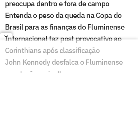
preocupa dentro e fora de campo
Entenda o peso da queda na Copa do
Brasil para as finanças do Fluminense
Internacional faz post provocativo ao
Corinthians após classificação
John Kennedy desfalca o Fluminense
com lesão no joelho
Como Santiago Sosa pode transformar o
meio-campo do Vasco de Pedro
Emanuel
Fluminense desafia estigma elitista com
série documental exibida no CineFoot