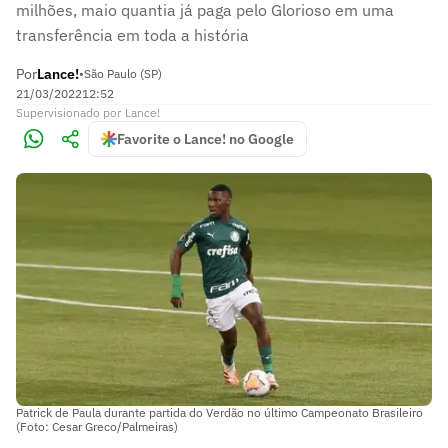
milhões, maio quantia já paga pelo Glorioso em uma
transferência em toda a história
Por
Lance!
•
São Paulo (SP)
21/03/2022
12:52
Supervisionado
por
Lance!
Favorite o Lance! no Google
Patrick de Paula durante partida do Verdão no último Campeonato Brasileiro
(Foto: Cesar Greco/Palmeiras)