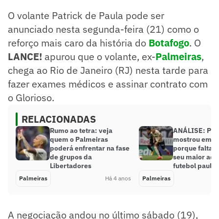
O volante Patrick de Paula pode ser
anunciado nesta segunda-feira (21) como o
reforço mais caro da história do
Botafogo
. O
LANCE!
apurou que o volante, ex-
Palmeiras
,
chega ao Rio de Janeiro (RJ) nesta tarde para
fazer exames médicos e assinar contrato com
o Glorioso.
RELACIONADAS
Rumo ao tetra: veja
ANÁLISE: Pal
quem o Palmeiras
mostrou em B
poderá enfrentar na fase
porque falta d
de grupos da
seu maior adv
Libertadores
futebol paulis
Palmeiras
Há 4 anos
Palmeiras
A negociação andou no último sábado (19),