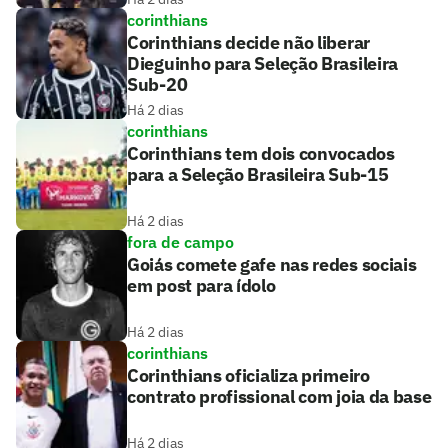
corinthians
Corinthians decide não liberar
Dieguinho para Seleção Brasileira
Sub-20
Há 2 dias
corinthians
Corinthians tem dois convocados
para a Seleção Brasileira Sub-15
Há 2 dias
fora de campo
Goiás comete gafe nas redes sociais
em post para ídolo
Há 2 dias
corinthians
Corinthians oficializa primeiro
contrato profissional com joia da base
Há 2 dias