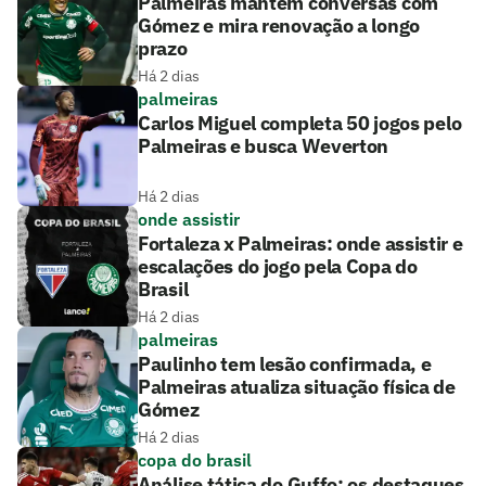
Palmeiras mantém conversas com
Gómez e mira renovação a longo
prazo
Há 2 dias
palmeiras
Carlos Miguel completa 50 jogos pelo
Palmeiras e busca Weverton
Há 2 dias
onde assistir
Fortaleza x Palmeiras: onde assistir e
escalações do jogo pela Copa do
Brasil
Há 2 dias
palmeiras
Paulinho tem lesão confirmada, e
Palmeiras atualiza situação física de
Gómez
Há 2 dias
copa do brasil
Análise tática do Guffo: os destaques