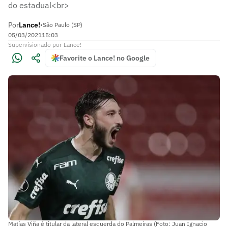
do estadual<br>
Por
Lance!
•
São Paulo (SP)
05/03/2021
15:03
Supervisionado
por
Lance!
Favorite o Lance! no Google
Matías Viña é titular da lateral esquerda do Palmeiras (Foto: Juan Ignacio