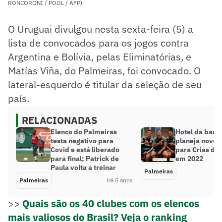
RONCORONI / POOL / AFP)
O Uruguai divulgou nesta sexta-feira (5) a
lista de convocados para os jogos contra
Argentina e Bolívia, pelas Eliminatórias, e
Matías Viña, do Palmeiras, foi convocado. O
lateral-esquerdo é titular da seleção de seu
país.
RELACIONADAS
Elenco do Palmeiras
Hotel da base
testa negativo para
planeja novo 
Covid e está liberado
para Crias da
para final; Patrick de
em 2022
Paula volta a treinar
Palmeiras
Palmeiras
Há 5 anos
>>
Quais são os 40 clubes com os elencos
mais valiosos do Brasil? Veja o ranking