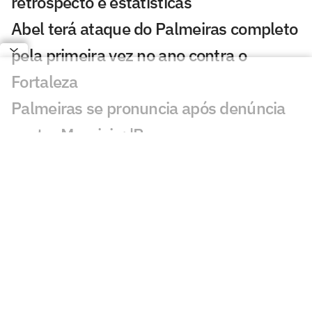
retrospecto e estatísticas
Abel terá ataque do Palmeiras completo
pela primeira vez no ano contra o
Fortaleza
Palmeiras se pronuncia após denúncia
contra Mauricio: 'Para que serve o
árbitro?'
Mauricio, do Palmeiras, é denunciado
por 'conduta violenta' e pode ser punido
Estrangeiros são sinceros sobre Endrick:
'Real não valoriza'
Palmeiras acumula desfalques e ganha