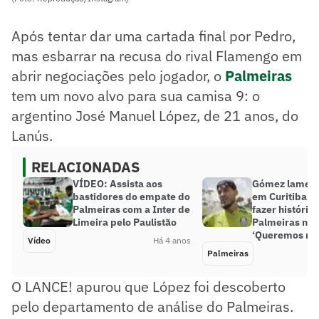
Após tentar dar uma cartada final por Pedro,
mas esbarrar na recusa do rival Flamengo em
abrir negociações pelo jogador, o
Palmeiras
tem um novo alvo para sua camisa 9: o
argentino José Manuel López, de 21 anos, do
Lanús.
RELACIONADAS
VÍDEO: Assista aos
Gómez lament
bastidores do empate do
em Curitiba e
Palmeiras com a Inter de
fazer história 
Limeira pelo Paulistão
Palmeiras na 
‘Queremos mu
Vídeo
Há 4 anos
Palmeiras
O LANCE! apurou que López foi descoberto
pelo departamento de análise do Palmeiras.