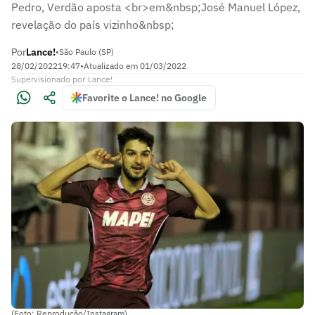
Pedro, Verdão aposta <br>em&nbsp;José Manuel López,
revelação do país vizinho&nbsp;
Por
Lance!
•
São Paulo (SP)
28/02/2022
19:47
•
Atualizado em
01/03/2022
Supervisionado
por
Lance!
Favorite o Lance! no Google
(Foto: Reprodução/Instagram)