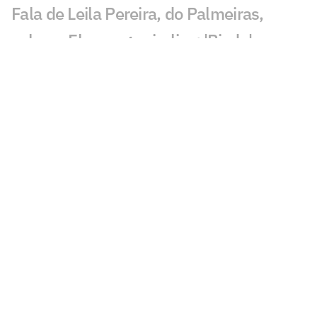
Fala de Leila Pereira, do Palmeiras,
sobre o Flamengo viraliza: 'Piada'
Qualidade de imagem da Globo em
Palmeiras x Fortaleza gera incômodo
Abel escala Palmeiras e faz mudanças
para enfrentar o Fortaleza; veja os
nomes
Palmeiras derrota o Internacional no
Brasileirão Feminino
Palmeiras x Fortaleza na Copa do Brasil:
retrospecto e estatísticas
Abel terá ataque do Palmeiras completo