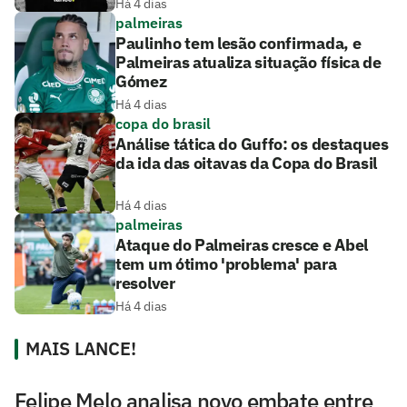
Há 4 dias
palmeiras
Paulinho tem lesão confirmada, e
Palmeiras atualiza situação física de
Gómez
Há 4 dias
copa do brasil
Análise tática do Guffo: os destaques
da ida das oitavas da Copa do Brasil
Há 4 dias
palmeiras
Ataque do Palmeiras cresce e Abel
tem um ótimo 'problema' para
resolver
Há 4 dias
MAIS LANCE!
Felipe Melo analisa novo embate entre