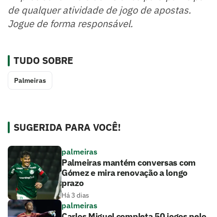
de qualquer atividade de jogo de apostas.
Jogue de forma responsável.
TUDO SOBRE
Palmeiras
SUGERIDA PARA VOCÊ!
palmeiras
Palmeiras mantém conversas com
Gómez e mira renovação a longo
prazo
Há 3 dias
palmeiras
Carlos Miguel completa 50 jogos pelo