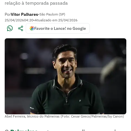
relação à temporada passada
Por
Vitor Palhares
•
São Paulom (SP)
25/04/2026
04:20
•
Atualizado em
25/04/2026
Favorite o Lance! no Google
Abel Ferreira, técnico do Palmeiras (Foto: Cesar Greco/Palmeiras/by Canon)