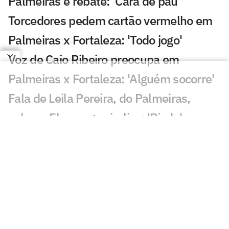
Palmeiras e rebate: 'Cara de pau'
Torcedores pedem cartão vermelho em
Palmeiras x Fortaleza: 'Todo jogo'
Voz de Caio Ribeiro preocupa em
Palmeiras x Fortaleza: 'Alguém socorre'
Fala de Leila Pereira, do Palmeiras,
sobre o Flamengo viraliza: 'Piada'
Qualidade de imagem da Globo em
Palmeiras x Fortaleza gera incômodo
Abel escala Palmeiras e faz mudanças
para enfrentar o Fortaleza; veja os
nomes