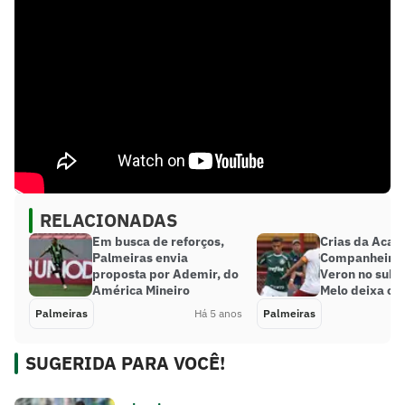
RELACIONADAS
Em busca de reforços,
Crias da Acad
Palmeiras envia
Companheiro 
proposta por Ademir, do
Veron no sub-
América Mineiro
Melo deixa o 
Palmeiras
Há 5 anos
Palmeiras
SUGERIDA PARA VOCÊ!