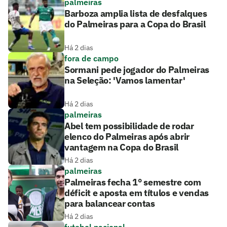
palmeiras
Barboza amplia lista de desfalques
do Palmeiras para a Copa do Brasil
Há 2 dias
fora de campo
Sormani pede jogador do Palmeiras
na Seleção: 'Vamos lamentar'
Há 2 dias
palmeiras
Abel tem possibilidade de rodar
elenco do Palmeiras após abrir
vantagem na Copa do Brasil
Há 2 dias
palmeiras
Palmeiras fecha 1° semestre com
déficit e aposta em títulos e vendas
para balancear contas
Há 2 dias
futebol nacional