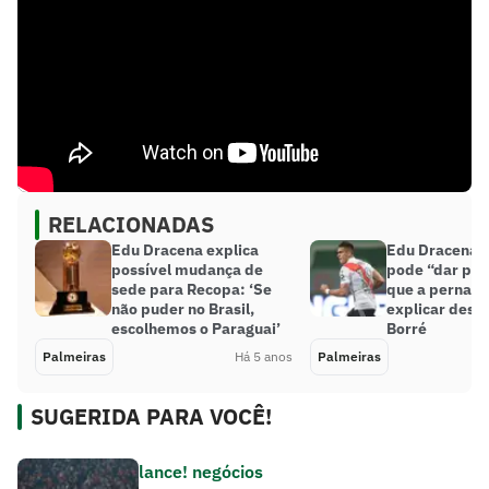
RELACIONADAS
Edu Dracena explica
Edu Dracena d
possível mudança de
pode “dar pas
sede para Recopa: ‘Se
que a perna” 
não puder no Brasil,
explicar desis
escolhemos o Paraguai’
Borré
Palmeiras
Há 5 anos
Palmeiras
SUGERIDA PARA VOCÊ!
lance! negócios