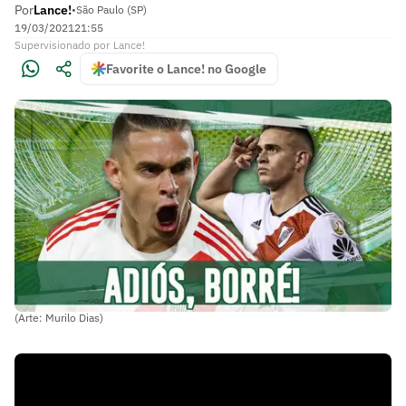
Por
Lance!
•
São Paulo (SP)
19/03/2021
21:55
Supervisionado
por
Lance!
Favorite o Lance! no Google
(Arte: Murilo Dias)