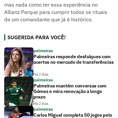
mas nada como ter essa experiência no
Allianz Parque para cumprir todos os rituais
de um comandante que já é histórico.
SUGERIDA PARA VOCÊ!
palmeiras
Palmeiras responde desfalques com
acertos no mercado de transferências
Há 2 dias
palmeiras
Palmeiras mantém conversas com
Gómez e mira renovação a longo
prazo
Há 2 dias
palmeiras
Carlos Miguel completa 50 jogos pelo