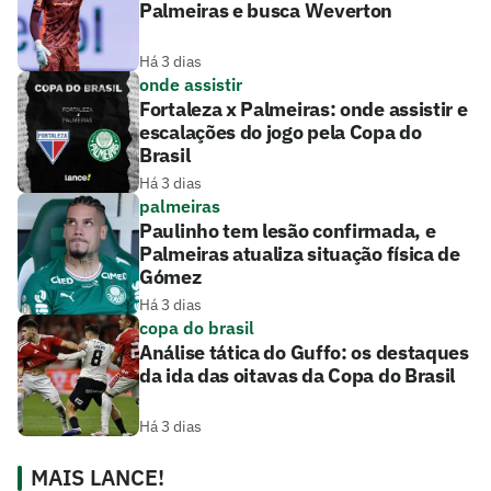
Palmeiras e busca Weverton
Há 3 dias
onde assistir
Fortaleza x Palmeiras: onde assistir e
escalações do jogo pela Copa do
Brasil
Há 3 dias
palmeiras
Paulinho tem lesão confirmada, e
Palmeiras atualiza situação física de
Gómez
Há 3 dias
copa do brasil
Análise tática do Guffo: os destaques
da ida das oitavas da Copa do Brasil
Há 3 dias
MAIS LANCE!