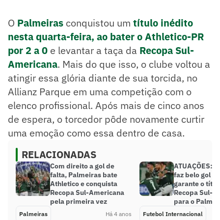
O
Palmeiras
conquistou um
título inédito
nesta quarta-feira, ao bater o Athletico-PR
por 2 a 0
e levantar a taça da
Recopa Sul-
Americana
. Mais do que isso, o clube voltou a
atingir essa glória diante de sua torcida, no
Allianz Parque em uma competição com o
elenco profissional. Após mais de cinco anos
de espera, o torcedor pôde novamente curtir
uma emoção como essa dentro de casa.
RELACIONADAS
Com direito a gol de
ATUAÇÕES: Zé
falta, Palmeiras bate
faz belo gol e 
Athletico e conquista
garante o títul
Recopa Sul-Americana
Recopa Sul-A
pela primeira vez
para o Palmei
Palmeiras
Há 4 anos
Futebol Internacional