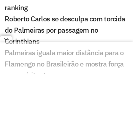
ranking
Roberto Carlos se desculpa com torcida
do Palmeiras por passagem no
Corinthians
Palmeiras iguala maior distância para o
Flamengo no Brasileirão e mostra força
como visitante
Palmeiras vence Bragantino e vai à final
do Brasileirão Sub-20
Vitória repudia declaração de Abel
Ferreira sobre Luan Cândido após
expulsão no Barradão