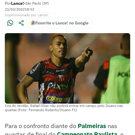
Por
Lance!
•
São Paulo (SP)
21/03/2022
18:52
Supervisionado
por
Lance!
Favorite o Lance! no Google
Cria do Verdão, Rafael Elias não poderá entrar em campo pelo Ituano nas
quartas (Foto: Fernando Roberto/Ituano FC)
Para o confronto diante do
Palmeiras
nas
quartas de final do
Campeonato Paulista
, o