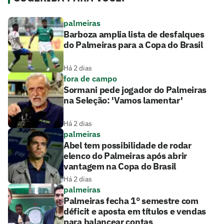
palmeiras
Barboza amplia lista de desfalques
do Palmeiras para a Copa do Brasil
Há 2 dias
fora de campo
Sormani pede jogador do Palmeiras
na Seleção: 'Vamos lamentar'
Há 2 dias
palmeiras
Abel tem possibilidade de rodar
elenco do Palmeiras após abrir
vantagem na Copa do Brasil
Há 2 dias
palmeiras
Palmeiras fecha 1° semestre com
déficit e aposta em títulos e vendas
para balancear contas