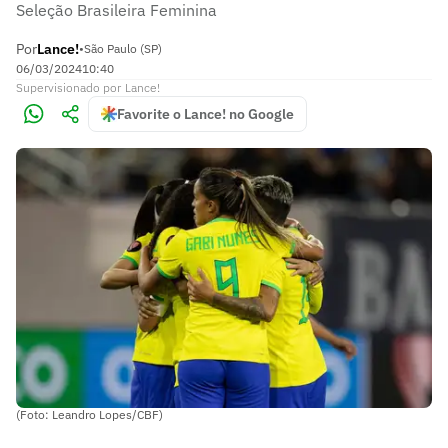
Seleção Brasileira Feminina
Por
Lance!
•
São Paulo (SP)
06/03/2024
10:40
Supervisionado
por
Lance!
Favorite o Lance! no Google
(Foto: Leandro Lopes/CBF)