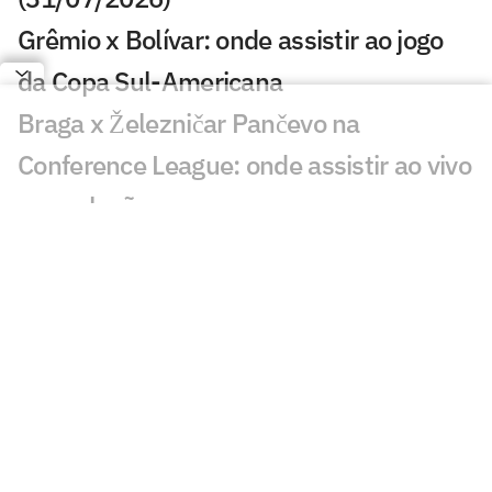
Grêmio x Bolívar: onde assistir ao jogo
da Copa Sul-Americana
Braga x Železničar Pančevo na
Conference League: onde assistir ao vivo
e escalações
Benfica x St. Gallen na Liga Europa:
onde assistir ao vivo e escalações
Ajax x Vojvodina: onde assistir ao jogo
da Conference League
Palmeiras x RB Bragantino: onde
assistir, horário e escalações pelo