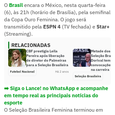
O
Brasil
encara o México, nesta quarta-feira
(6), às 21h (horário de Brasília), pela semifinal
da Copa Ouro Feminina. O jogo será
transmitido pela
ESPN 4
(TV fechada) e
Star+
(Streaming).
RELACIONADAS
CBF prestigia Leila
Metade dos jo
Pereira após liberação
Seleção Brasil
de diretor do Palmeiras
Dorival tem se
para a Seleção Brasileira
convocações 
na carreira
Futebol Nacional
Há 2 anos
Seleção Brasileira
➡️ Siga o Lance! no WhatsApp e acompanhe
em tempo real as principais notícias do
esporte
O Seleção Brasileira Feminina terminou em