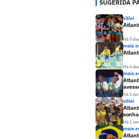
SUGERIDA PA
vôlei
Atlant
Há 5 dia
mais e
Atlant
Há 6 dia
mais e
Atlant
avess
Há 1 se
vôlei
Atlant
sonha
Há 1 se
mais e
Atlant