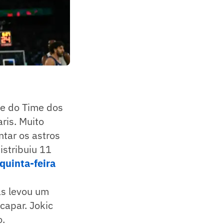
te do Time dos
ris. Muito
ntar os astros
istribuiu 11
quinta-feira
as levou um
capar. Jokic
o.