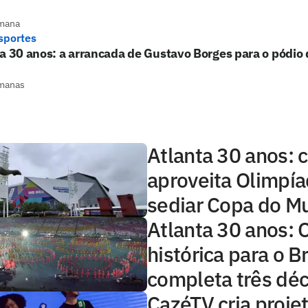
mana
sportes
a 30 anos: a arrancada de Gustavo Borges para o pódio 
manas
Atlanta 30 anos: 
aproveita Olimpía
sediar Copa do M
Atlanta 30 anos: 
histórica para o Br
completa três dé
CazéTV cria proje