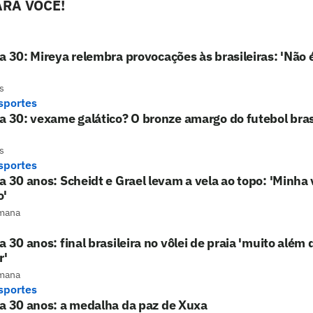
RA VOCÊ!
a 30: Mireya relembra provocações às brasileiras: 'Não 
s
sportes
a 30: vexame galático? O bronze amargo do futebol bras
s
sportes
a 30 anos: Scheidt e Grael levam a vela ao topo: 'Minha 
o'
mana
a 30 anos: final brasileira no vôlei de praia 'muito além
r'
mana
sportes
a 30 anos: a medalha da paz de Xuxa