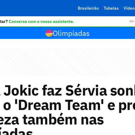
Brasileirão
Tabelas
Vídeo
tar?
Converse com o nosso assistente.
18+ 
Olimpíadas
 Jokic faz Sérvia so
 o 'Dream Team' e p
eza também nas
íadas