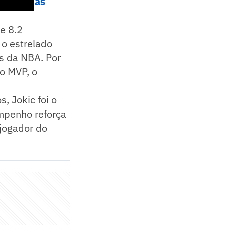
 e veja as
e 8.2
 o estrelado
s da NBA. Por
to MVP, o
 Jokic foi o
empenho reforça
 jogador do