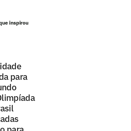
que inspirou
cidade
da para
undo
Olimpíada
asil
cadas
to para