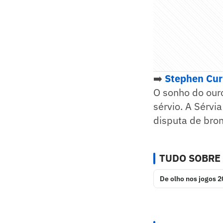
➡️
Stephen Curr
O sonho do our
sérvio. A Sérvi
disputa de bron
TUDO SOBRE
De olho nos jogos 