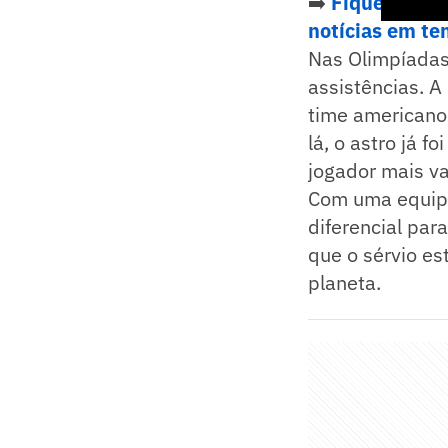
➡️
Fique por de
notícias em te
Nas Olimpíadas,
assistências. A
time americano
lá, o astro já 
jogador mais v
Com uma equipe
diferencial par
que o sérvio es
planeta.