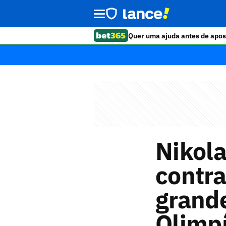
Quer uma ajuda antes de apos
Nikola
contra
grand
Olimp