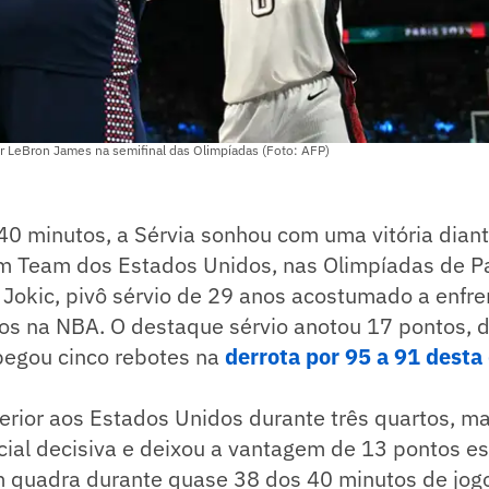
r LeBron James na semifinal das Olimpíadas (Foto: AFP)
40 minutos, a Sérvia sonhou com uma vitória dian
m Team dos Estados Unidos, nas Olimpíadas de Pa
 Jokic, pivô sérvio de 29 anos acostumado a enfre
os na NBA. O destaque sérvio anotou 17 pontos, d
 pegou cinco rebotes na
derrota por 95 a 91 desta 
perior aos Estados Unidos durante três quartos, m
cial decisiva e deixou a vantagem de 13 pontos es
quadra durante quase 38 dos 40 minutos de jog