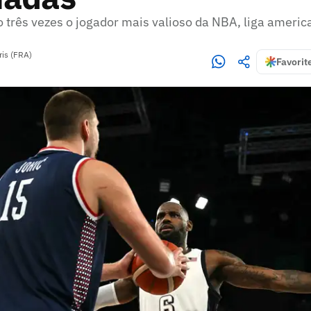
ito três vezes o jogador mais valioso da NBA, liga ameri
ris (FRA)
Favorit