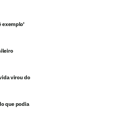
é exemplo'
ileiro
vida virou do
 do que podia