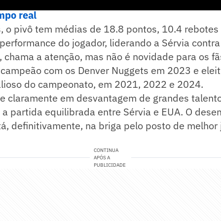
ntro das Olimpíadas! Siga o Lance! no WhatsApp
mpo real
 o pivô tem médias de 18.8 pontos, 10.4 rebotes 
 performance do jogador, liderando a Sérvia contra
, chama a atenção, mas não é novidade para os fã
foi campeão com os Denver Nuggets em 2023 e elei
alioso do campeonato, em 2021, 2022 e 2024.
 claramente em desvantagem de grandes talentos,
a a partida equilibrada entre Sérvia e EUA. O des
tá, definitivamente, na briga pelo posto de melhor
CONTINUA
APÓS A
PUBLICIDADE