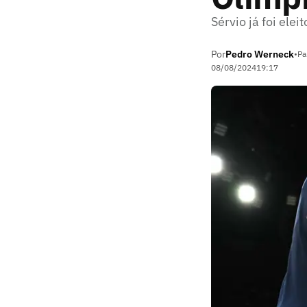
Sérvio já foi ele
Por
Pedro Werneck
•
Pa
08/08/2024
19:17