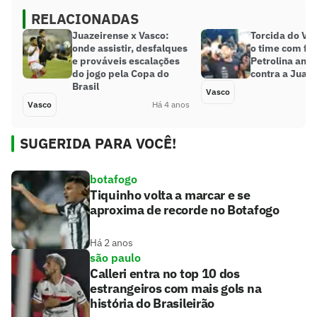
RELACIONADAS
Juazeirense x Vasco:
Torcida do Va
onde assistir, desfalques
o time com fe
e prováveis escalações
Petrolina ante
do jogo pela Copa do
contra a Juaz
Brasil
Vasco
Vasco
Há 4 anos
SUGERIDA PARA VOCÊ!
botafogo
Tiquinho volta a marcar e se
aproxima de recorde no Botafogo
Há 2 anos
são paulo
Calleri entra no top 10 dos
estrangeiros com mais gols na
história do Brasileirão