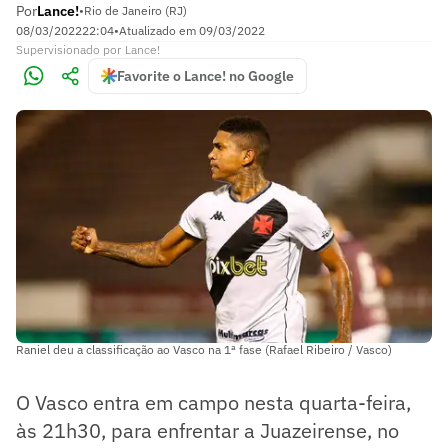
Por
Lance!
•
Rio de Janeiro (RJ)
08/03/2022
22:04
•
Atualizado em
09/03/2022
Supervisionado
por
Lance!
Favorite o Lance! no Google
Raniel deu a classificação ao Vasco na 1ª fase (Rafael Ribeiro / Vasco)
O Vasco entra em campo nesta quarta-feira,
às 21h30, para enfrentar a Juazeirense, no