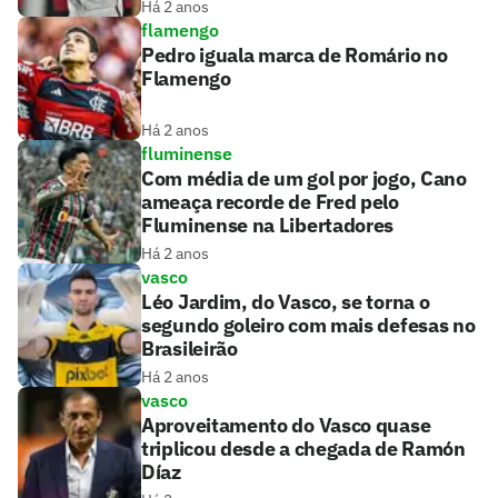
Há 2 anos
flamengo
Pedro iguala marca de Romário no
Flamengo
Há 2 anos
fluminense
Com média de um gol por jogo, Cano
ameaça recorde de Fred pelo
Fluminense na Libertadores
Há 2 anos
vasco
Léo Jardim, do Vasco, se torna o
segundo goleiro com mais defesas no
Brasileirão
Há 2 anos
vasco
Aproveitamento do Vasco quase
triplicou desde a chegada de Ramón
Díaz