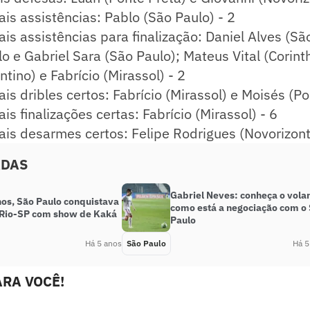
is assistências: Pablo (São Paulo) - 2
s assistências para finalização: Daniel Alves (São
lo e Gabriel Sara (São Paulo); Mateus Vital (Corinth
tino) e Fabrício (Mirassol) - 2
s dribles certos: Fabrício (Mirassol) e Moisés (Po
s finalizações certas: Fabrício (Mirassol) - 6
is desarmes certos: Felipe Rodrigues (Novorizont
ADAS
Gabriel Neves: conheça o vola
nos, São Paulo conquistava
como está a negociação com o
 Rio-SP com show de Kaká
Paulo
Há 5 anos
São Paulo
Há 5
RA VOCÊ!