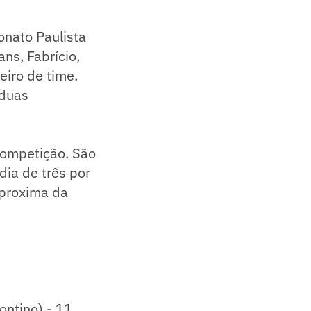
onato Paulista
ns, Fabrício,
eiro de time.
 duas
 competição. São
ia de três por
aproxima da
ontino) - 11