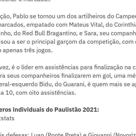
ção, Pablo se tornou um dos artilheiros do Campe
arcados, empatado com Mateus Vital, do Corinthia
tinho, do Red Bull Bragantino, e Sara, seu companh
ssou a ser o principal garçom da competição, com
 apenas três jogos.
 vez, é o líder em assistências para finalização na
ra seus companheiros finalizarem em gol, uma méd
teral-esquerdo Bidu, do Guarani, é quem mais se 
a 10, com oito assistências.
ros individuais do Paulistão 2021:
tstats
s defesas: Luan (Ponte Preta) e Giovanni (Novoriz