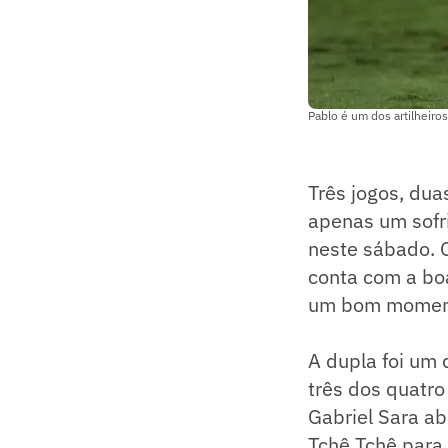
Pablo é um dos artilheiros
Três jogos, du
apenas um sofri
neste sábado. O
conta com a boa
um bom momento
A dupla foi um
três dos quatro
Gabriel Sara ab
Tchê Tchê para 