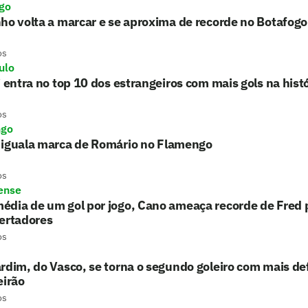
go
ho volta a marcar e se aproxima de recorde no Botafogo
os
ulo
i entra no top 10 dos estrangeiros com mais gols na histó
os
ngo
 iguala marca de Romário no Flamengo
os
ense
édia de um gol por jogo, Cano ameaça recorde de Fred
ertadores
os
rdim, do Vasco, se torna o segundo goleiro com mais de
eirão
os