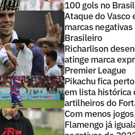
100 gols no Brasi
Ataque do Vasco 
marcas negativas
Brasileiro
Richarlison desen
atinge marca expr
Premier League
Pikachu fica perto
em lista histórica
artilheiros do For
Com menos jogos
Flamengo já igual