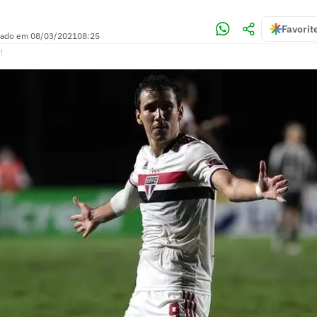
Favorit
zado em
08/03/2021
08:25
!