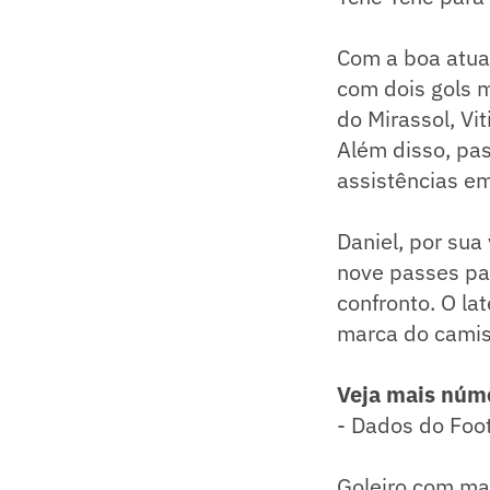
Com a boa atua
com dois gols m
do Mirassol, Vi
Além disso, pa
assistências em
Daniel, por sua
nove passes pa
confronto. O la
marca do camis
Veja mais núme
- Dados do Foo
Goleiro com mai