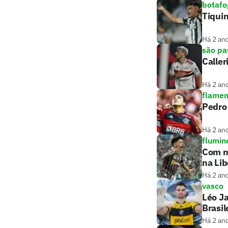
botafo
Tiquin
Há 2 an
são pa
Caller
Há 2 an
flame
Pedro
Há 2 an
flumin
Com m
na Lib
Há 2 an
vasco
Léo Ja
Brasil
Há 2 an