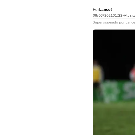
Por
Lance!
08/03/2021
01:22
•
Atuali
Supervisionado
por
Lance