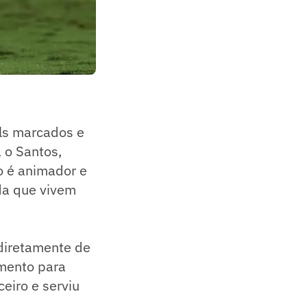
ols marcados e
 o Santos,
o é animador e
da que vivem
 diretamente de
amento para
ceiro e serviu