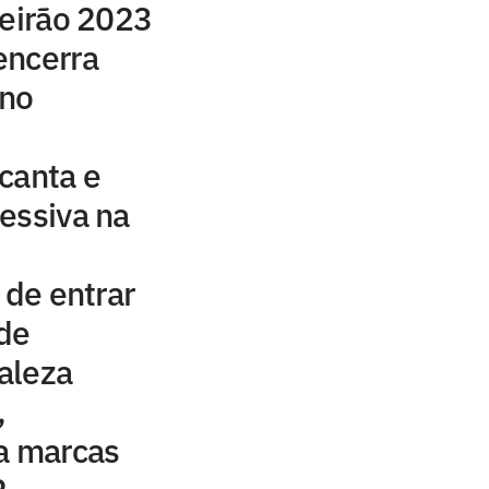
leirão 2023
encerra
 no
canta e
essiva na
 de entrar
 de
taleza
,
a marcas