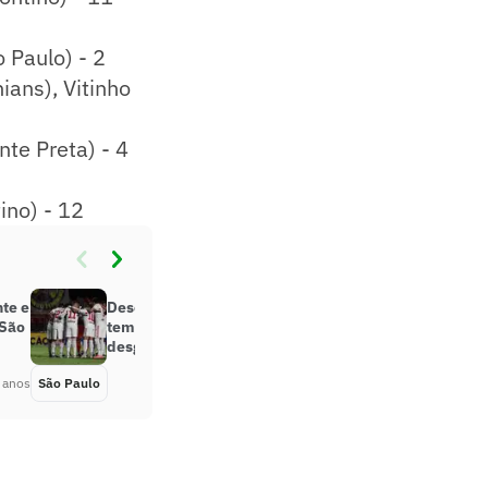
 Paulo) - 2
ians), Vitinho
nte Preta) - 4
ino) - 12
nte e
Descanso de dois dias: São Paulo
 São
tem planejamento para evitar
desgaste
 anos
São Paulo
Há 5 anos