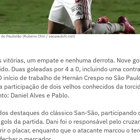
 do Paulistão (Rubens Chiri / saopaulofc.net)
as vitórias, um empate e nenhuma derrota. Nove g
do. Duas goleadas por 4 a 0, incluindo uma contra
 início de trabalho de Hernán Crespo no São Paul
 participação de dois velhos conhecidos da torci
: Daniel Alves e Pablo.
 dos destaques do clássico San-São, participando
 gols da partida. Dani foi o responsável pelo cruz
rir o placar, enquanto que o atacante marcou o ter
fechar o marcador.