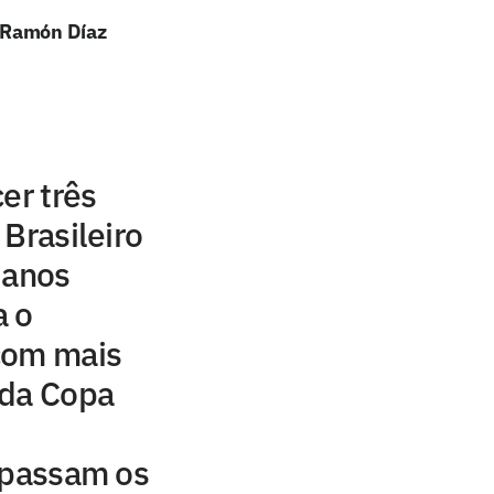
e Ramón Díaz
er três
Brasileiro
 anos
a o
com mais
a da Copa
apassam os