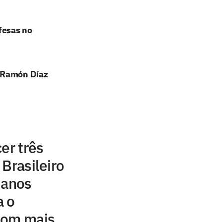
fesas no
e Ramón Díaz
er três
Brasileiro
 anos
a o
com mais