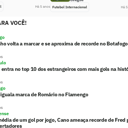
l
Há 5 anos
Futebol Internacional
Há 5
RA VOCÊ!
go
ho volta a marcar e se aproxima de recorde no Botafogo
os
ulo
i entra no top 10 dos estrangeiros com mais gols na histó
os
ngo
 iguala marca de Romário no Flamengo
os
ense
édia de um gol por jogo, Cano ameaça recorde de Fred
ertadores