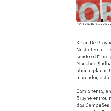
Kevin está no city desde
Kevin De Bruyn
Nesta terça-fei
sendo o 8º em j
Monchengladbac
abriu o placar.
marcador, estão
Com o tento, a
Bruyne entrou na
dos Campeões. 