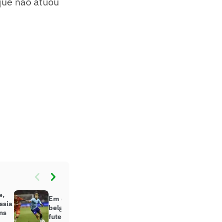
 que não atuou
e,
Em decisão unânime, clubes
ssia
belgas aprovam fusão com o
ns
futebol holandês