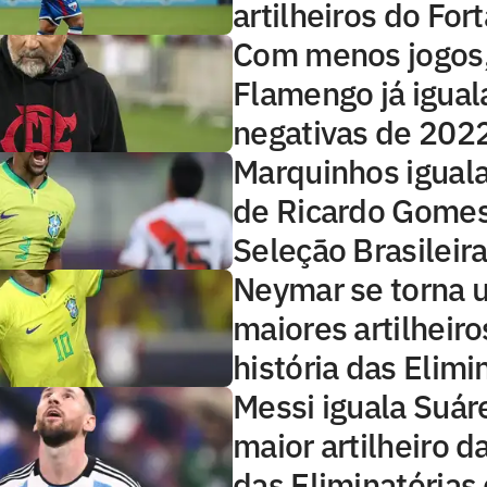
artilheiros do For
Com menos jogos
Flamengo já igual
negativas de 202
Marquinhos igual
de Ricardo Gomes
Seleção Brasileir
Neymar se torna 
maiores artilheiro
história das Elimi
Messi iguala Suá
maior artilheiro da
das Eliminatórias