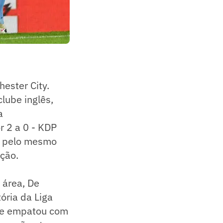
ester City.
lube inglês,
a
 2 a 0 - KDP
da pelo mesmo
ição.
 área, De
tória da Liga
é e empatou com