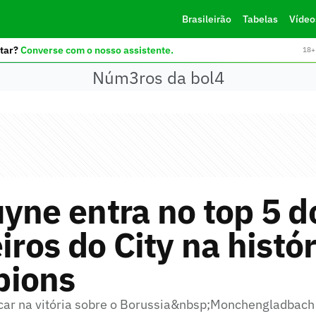
Brasileirão
Tabelas
Vídeo
tar?
Converse com o nosso assistente.
18+ 
Núm3ros da bol4
yne entra no top 5 d
eiros do City na histó
ions
acar na vitória sobre o Borussia&nbsp;Monchengladbach