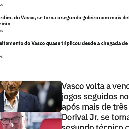
os
rdim, do Vasco, se torna o segundo goleiro com mais de
eirão
os
eitamento do Vasco quase triplicou desde a chegada d
os
Vasco volta a venc
jogos seguidos no 
após mais de três
Dorival Jr. se torn
segundo técnico 