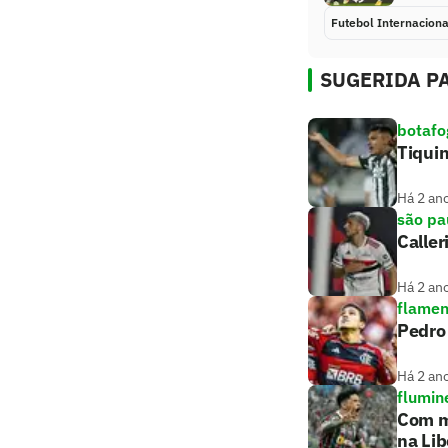
Futebol Internaciona
SUGERIDA PA
botafo
Tiquin
Há 2 an
são pa
Caller
Há 2 an
flame
Pedro
Há 2 an
flumin
Com m
na Lib