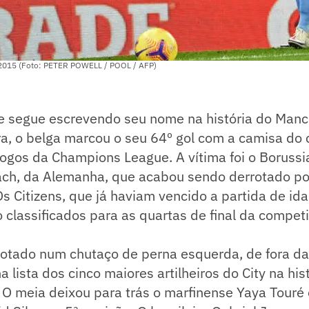
 2015 (Foto: PETER POWELL / POOL / AFP)
e segue escrevendo seu nome na história do Manch
ra, o belga marcou o seu 64º gol com a camisa do c
ogos da Champions League. A vítima foi o Borussi
h, da Alemanha, que acabou sendo derrotado por
 Os Citizens, que já haviam vencido a partida de i
 classificados para as quartas de final da compet
notado num chutaço de perna esquerda, de fora da
 lista dos cinco maiores artilheiros do City na his
O meia deixou para trás o marfinense Yaya Tour