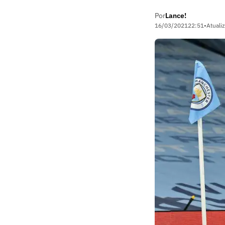
Por
Lance!
16/03/2021
22:51
•
Atuali