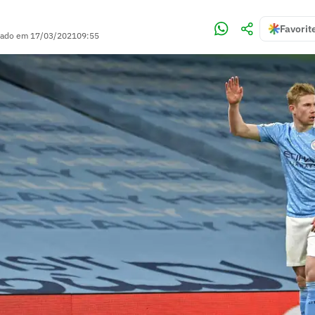
Favorit
zado em
17/03/2021
09:55