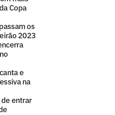
a da Copa
apassam os
leirão 2023
encerra
 no
canta e
essiva na
 de entrar
 de