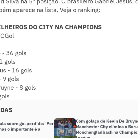
d Silva na 5ª posição. O brasileiro Gabriel Jesus,
ém aparece na lista. Veja o ranking:
ILHEIROS DO CITY NA CHAMPIONS
 OGol
 - 36 gols
21 gols
us - 16 gols
 9 gols
ruyne - 8 gols
gols
ADAS
Com golaço de Kevin De Bruyn
 fala sobre gol perdido: ‘Por
Manchester City elimina o Boru
mas o importante é a
Monchengladbach na Champio
League