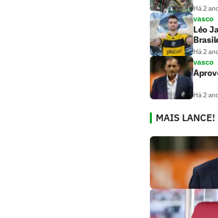
Há 2 an
vasco
Léo Ja
Brasil
Há 2 an
vasco
Aprov
Há 2 an
MAIS LANCE!