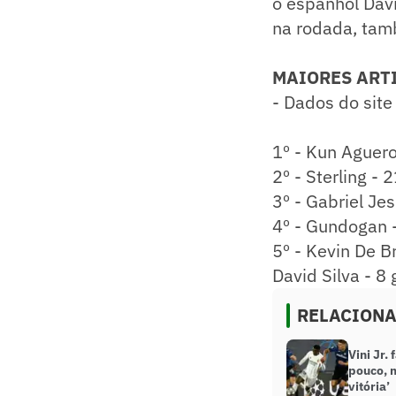
o espanhol Davi
na rodada, tamb
MAIORES ART
- Dados do site
1º - Kun Aguero
2º - Sterling - 
3º - Gabriel Jes
4º - Gundogan -
5º - Kevin De B
David Silva - 8 
RELACION
Vini Jr.
pouco, 
vitória’