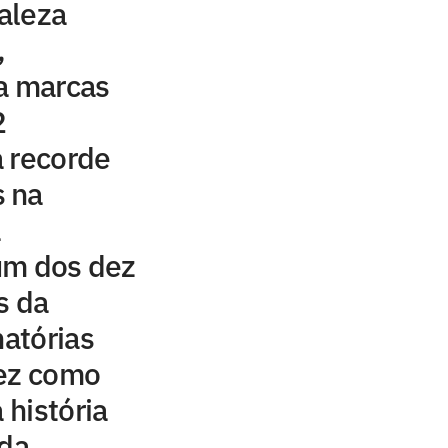
taleza
,
a marcas
2
a recorde
 na
a
um dos dez
s da
natórias
rez como
 história
 da