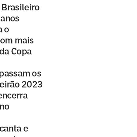
Brasileiro
 anos
a o
com mais
a da Copa
apassam os
leirão 2023
encerra
 no
canta e