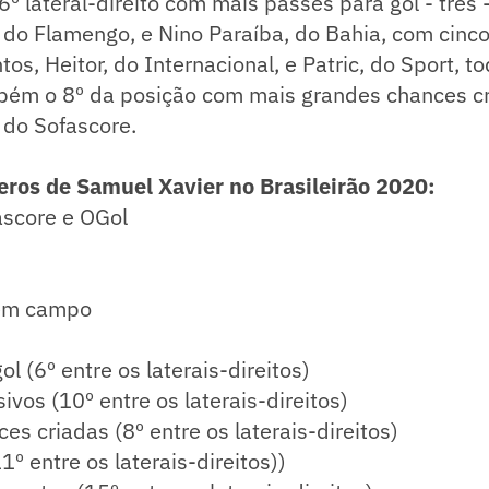
º lateral-direito com mais passes para gol - três -
 do Flamengo, e Nino Paraíba, do Bahia, com cinco,
os, Heitor, do Internacional, e Patric, do Sport, 
mbém o 8º da posição com mais grandes chances cr
do Sofascore.
ros de Samuel Xavier no Brasileirão 2020:
ascore e OGol
 em campo
l (6º entre os laterais-direitos)
ivos (10º entre os laterais-direitos)
es criadas (8º entre os laterais-direitos)
º entre os laterais-direitos))