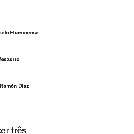
 pelo Fluminense
fesas no
e Ramón Díaz
er três