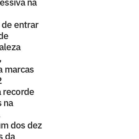
essiva na
 de entrar
 de
taleza
,
a marcas
2
a recorde
 na
a
um dos dez
s da