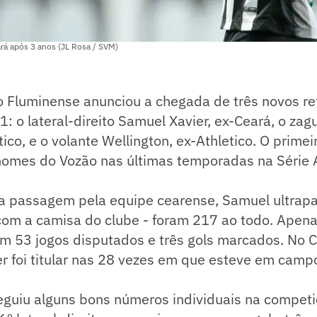
rá após 3 anos (JL Rosa / SVM)
o Fluminense anunciou a chegada de três novos re
 o lateral-direito Samuel Xavier, ex-Ceará, o zagu
tico, e o volante Wellington, ex-Athletico. O primei
 nomes do Vozão nas últimas temporadas na Série 
 passagem pela equipe cearense, Samuel ultrap
com a camisa do clube - foram 217 ao todo. Apena
m 53 jogos disputados e três gols marcados. No
ier foi titular nas 28 vezes em que esteve em camp
guiu alguns bons números individuais na competiç