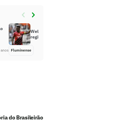
lo
Wellington assina contrato e é
registrado no BID pelo Fluminense
 anos
Fluminense
Há 5 anos
ria do Brasileirão