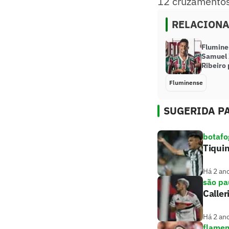
​12 cruzamentos
RELACION
Fluminen
Samuel X
Ribeiro
Fluminense
SUGERIDA PA
botafo
Tiquin
Há 2 an
são pa
Caller
Há 2 an
flame