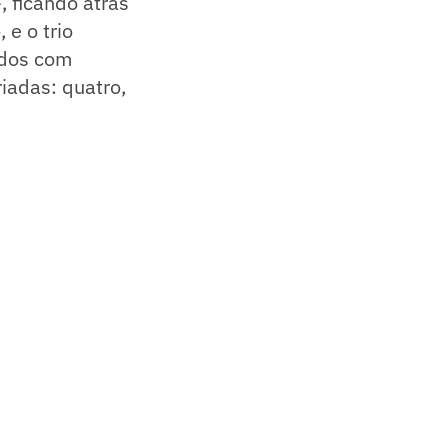
, ficando atrás
 e o trio
todos com
iadas: quatro,