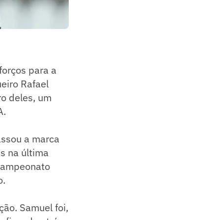
forços para a
eiro Rafael
ro deles, um
A.
assou a marca
s na última
 Campeonato
o.
ão. Samuel foi,