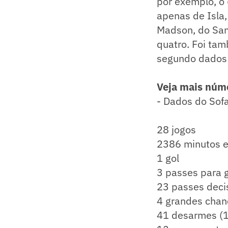
por exemplo, o 6
apenas de Isla,
Madson, do Sant
quatro. Foi ta
segundo dados 
Veja mais núme
- Dados do Sof
28 jogos
​2386 minutos
1 gol
3 passes para go
23 passes decis
4 grandes chanc
​41 desarmes (11