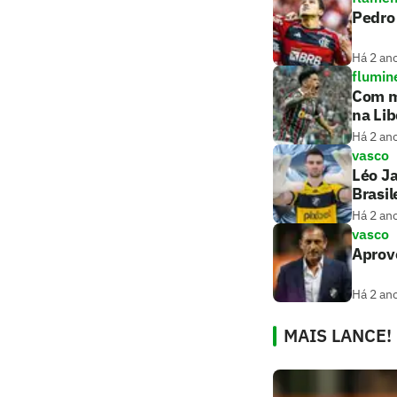
Pedro
Há 2 an
flumin
Com m
na Lib
Há 2 an
vasco
Léo Ja
Brasil
Há 2 an
vasco
Aprov
Há 2 an
MAIS LANCE!