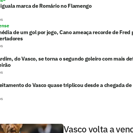
 iguala marca de Romário no Flamengo
os
ense
édia de um gol por jogo, Cano ameaça recorde de Fred
ertadores
os
rdim, do Vasco, se torna o segundo goleiro com mais de
eirão
os
eitamento do Vasco quase triplicou desde a chegada d
os
Vasco volta a venc