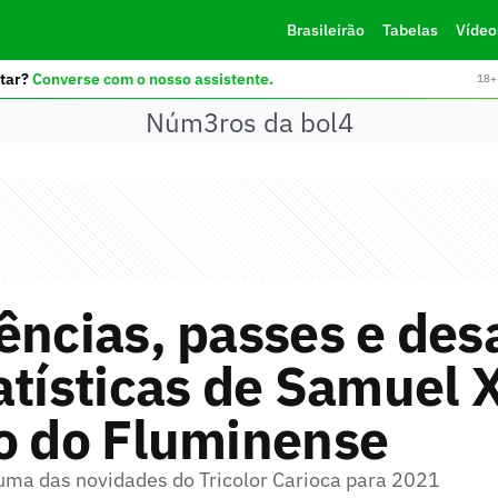
Brasileirão
Tabelas
Vídeo
tar?
Converse com o nosso assistente.
18+ 
Núm3ros da bol4
ências, passes e de
atísticas de Samuel X
o do Fluminense
é uma das novidades do Tricolor Carioca para 2021