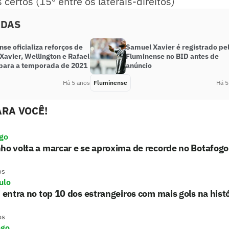
 certos (15º entre os laterais-direitos)
ADAS
se oficializa reforços de
Samuel Xavier é registrado pe
avier, Wellington e Rafael
Fluminense no BID antes de
 para a temporada de 2021
anúncio
Há 5 anos
Fluminense
Há 5
RA VOCÊ!
go
ho volta a marcar e se aproxima de recorde no Botafogo
os
ulo
i entra no top 10 dos estrangeiros com mais gols na histó
os
ngo