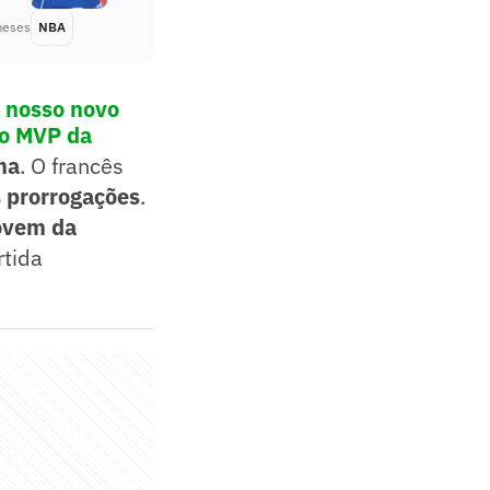
meses
NBA
Há 2 meses
o nosso novo
mo MVP da
ma
. O francês
 prorrogações
.
ovem da
tida