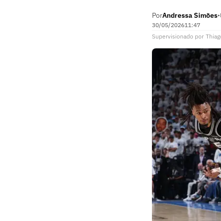
Por
Andressa Simões
•
30/05/2026
11:47
Supervisionado
por
Thiag