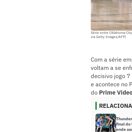
Série entre Oklahoma Cit
via Getty Images/AFP)
Com a série em
voltam a se en
decisivo jogo 7
e acontece no 
do
Prime Video
RELACION
Thunder 
final do
onde ass