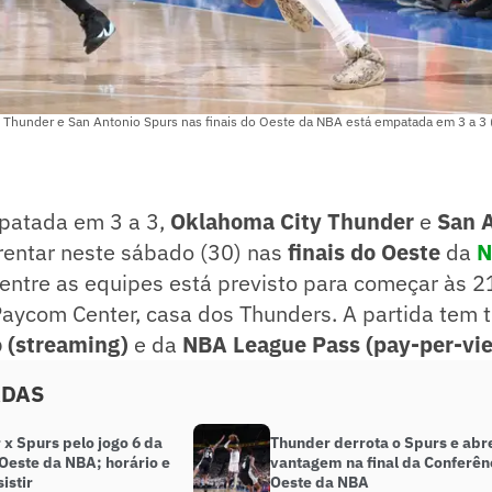
y Thunder e San Antonio Spurs nas finais do Oeste da NBA está empatada em 3 a 
patada em 3 a 3,
Oklahoma City Thunder
e
San 
frentar neste sábado (30) nas
finais do Oeste
da
N
 entre as equipes está previsto para começar às 21
Paycom Center, casa dos Thunders. A partida tem 
 (streaming)
e da
NBA League Pass (pay-per-vi
ADAS
x Spurs pelo jogo 6 da
Thunder derrota o Spurs e abr
 Oeste da NBA; horário e
vantagem na final da Conferên
istir
Oeste da NBA