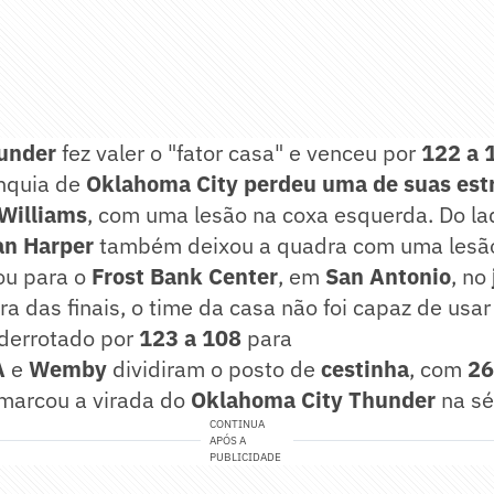
under
fez valer o "fator casa" e venceu por
122 a 
anquia de
Oklahoma City perdeu uma de suas est
 Williams
, com uma lesão na coxa esquerda. Do la
an Harper
também deixou a quadra com uma lesão
ou para o
Frost Bank Center
, em
San Antonio
, no
a das finais, o time da casa não foi capaz de usar
 derrotado por
123 a 108
para
A
e
Wemby
dividiram o posto de
cestinha
, com
26
 marcou a virada do
Oklahoma City Thunder
na sé
CONTINUA
APÓS A
PUBLICIDADE