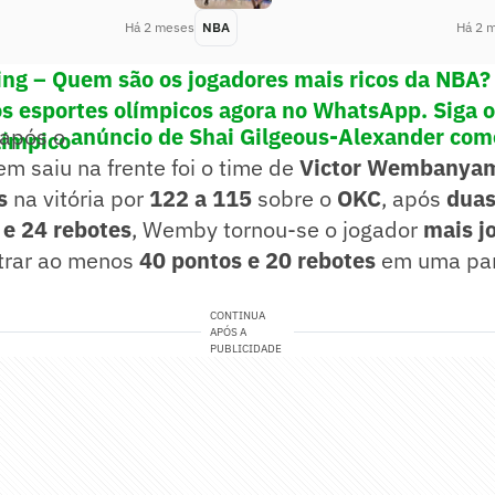
Há 2 meses
NBA
Há 2 
ng – Quem são os jogadores mais ricos da NBA?
os esportes olímpicos agora no WhatsApp. Siga 
o após o
anúncio de Shai Gilgeous-Alexander co
límpico
em saiu na frente foi o time de
Victor Wembanya
s
na vitória por
122 a 115
sobre o
OKC
, após
duas
 e 24 rebotes
, Wemby tornou-se o jogador
mais j
trar ao menos
40 pontos e 20 rebotes
em uma par
CONTINUA
APÓS A
PUBLICIDADE