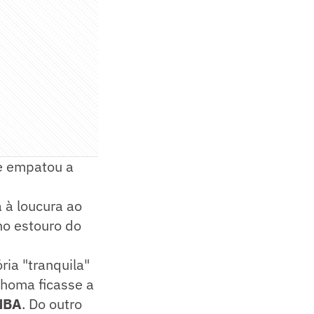
 empatou a
a à loucura ao
 no estouro do
ria "tranquila"
ahoma ficasse a
NBA
. Do outro