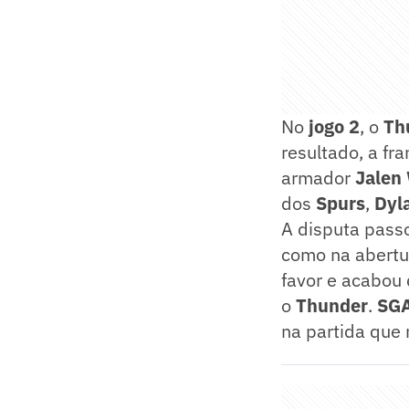
No
jogo 2
, o
Th
resultado, a fr
armador
Jalen
dos
Spurs
,
Dyl
A disputa pass
como na abertur
favor e acabou
o
Thunder
.
SG
na partida que