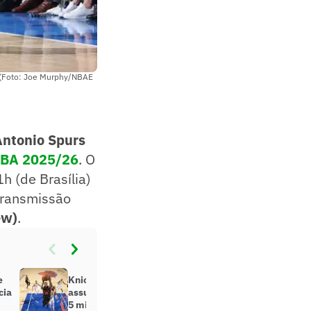
3 (Foto: Joe Murphy/NBAE
Antonio Spurs
BA 2025/26
. O
h (de Brasília)
transmissão
ew)
.
e
Knicks volta às finais da NBA e
cia
assusta torcida com ingresso de R$
5 milhões