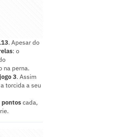
113
. Apesar do
relas
: o
do
 na perna.
jogo 3
. Assim
 a torcida a seu
 pontos
cada,
rie.