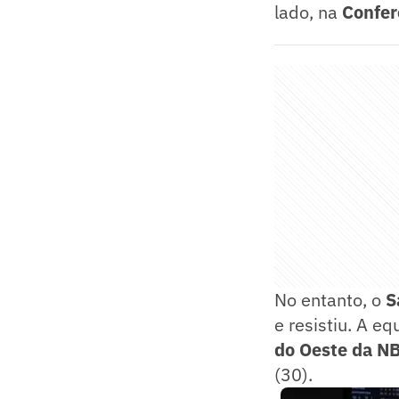
lado, na
Confer
No entanto, o
S
e resistiu. A e
do Oeste da NB
(30).