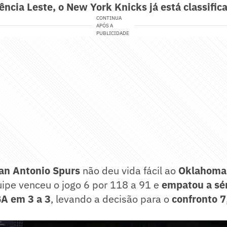
ência Leste, o New York Knicks já está classific
CONTINUA
APÓS A
PUBLICIDADE
an Antonio Spurs
não deu vida fácil ao
Oklahoma 
quipe venceu o jogo 6 por 118 a 91 e
empatou a sér
A em 3 a 3
, levando a decisão para o
confronto 7