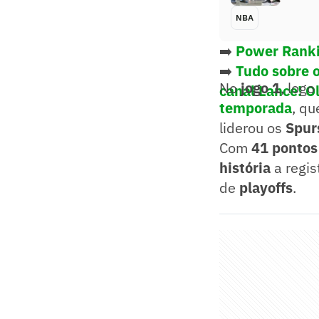
NBA
➡️
Power Ranki
➡️
Tudo sobre 
No
jogo 1
, log
canal Lance! O
temporada
, qu
liderou os
Spur
Com
41 pontos
história
a regis
de
playoffs
.