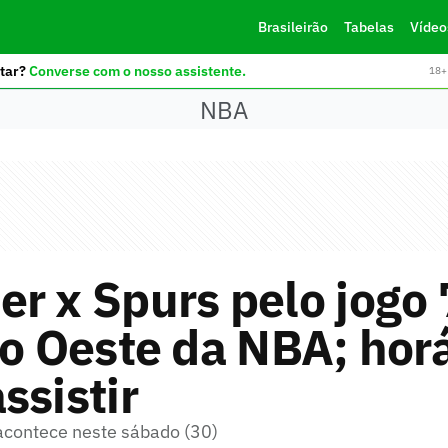
Brasileirão
Tabelas
Vídeo
tar?
Converse com o nosso assistente.
18+ 
NBA
r x Spurs pelo jogo 
do Oeste da NBA; horá
ssistir
 acontece neste sábado (30)