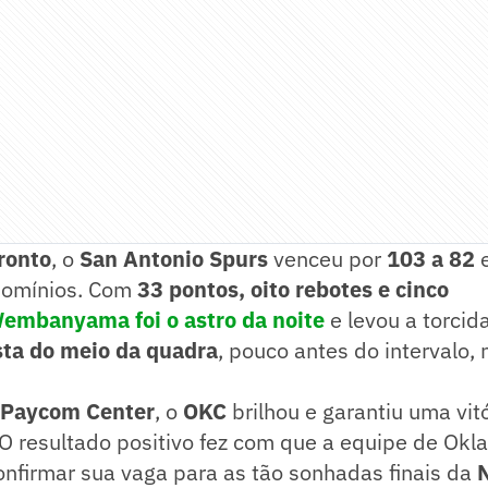
ronto
, o
San Antonio Spurs
venceu por
103 a 82
e
domínios. Com
33 pontos, oito rebotes e cinco
embanyama
foi o astro da noite
e levou a torcid
sta do meio da quadra
, pouco antes do intervalo,
Paycom Center
, o
OKC
brilhou e garantiu uma vitó
O resultado positivo fez com que a equipe de Okl
onfirmar sua vaga para as tão sonhadas finais da