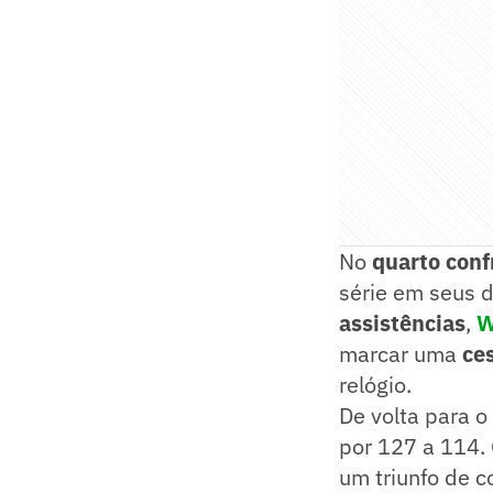
No
quarto conf
série em seus 
assistências
,
W
marcar uma
ce
relógio.
De volta para o
por 127 a 114. 
um triunfo de c