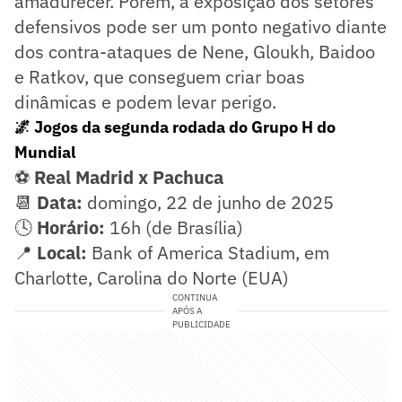
amadurecer. Porém, a exposição dos setores
defensivos pode ser um ponto negativo diante
dos contra-ataques de Nene, Gloukh, Baidoo
e Ratkov, que conseguem criar boas
dinâmicas e podem levar perigo.
🌌 Jogos da segunda rodada do Grupo H do
Mundial
⚽
Real Madrid x Pachuca
📆
Data:
domingo, 22 de junho de 2025
🕓
Horário:
16h (de Brasília)
📍
Local:
Bank of America Stadium, em
Charlotte, Carolina do Norte (EUA)
CONTINUA
APÓS A
PUBLICIDADE