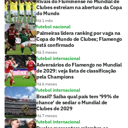
Rivais do Fluminense no Mundial de
Clubes estreiam na abertura da Copa
do Mundo
Há 1 mês
futebol nacional
Palmeiras lidera ranking por vaga na
Copa do Mundo de Clubes; Flamengo
está confirmado
Há 3 meses
futebol internacional
Adversários do Flamengo no Mundial
de 2029: veja lista de classificação
pela Champions
Há 6 meses
futebol internacional
Brasil? Saiba qual país tem '99% de
chance' de sediar o Mundial de
Clubes de 2029
Há 7 meses
futebol internacional