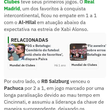
Clubes
teve seus primeiros jogos. O
Real
Madrid
, um dos favoritos à conquista
intercontinental, ficou no empate em 1 a 1
com o
Al-Hilal
em atuação abaixo da
expectativa na estreia de Xabi Alonso.
RELACIONADAS
PSG x Botafogo:
‘Fiz asneira’, 
‘Cemitério do futebol
sobre erros na
está cheio de favoritos’,
Botafogo no M
dispara Paiva
Mundial de Clubes
Mundial de Clubes
Há 1 ano
Por outro lado, o
RB Salzburg
venceu o
Pachuca
por 2 a 1, em jogo marcado por uma
longa paralisação devido ao mau tempo em
Cincinnati, e assumiu a liderança da chave de
maneira surpreendente, deixando os