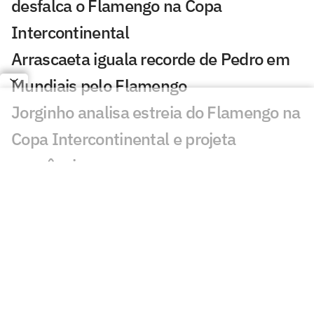
desfalca o Flamengo na Copa
Intercontinental
Arrascaeta iguala recorde de Pedro em
Mundiais pelo Flamengo
Jorginho analisa estreia do Flamengo na
Copa Intercontinental e projeta
sequência
Bruno Henrique analisa confronto com
Cruz Azul e projeta próximo jogo:
'Mundial sempre é difícil'
Jogadores do Flamengo estão
pendurados na Copa Intercontinental?