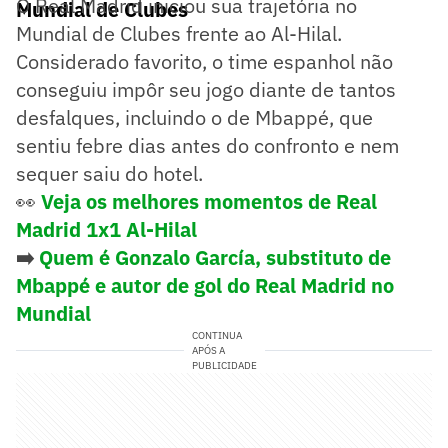
O Real Madrid iniciou sua trajetória no
Mundial de Clubes
Mundial de Clubes frente ao Al-Hilal.
Considerado favorito, o time espanhol não
conseguiu impôr seu jogo diante de tantos
desfalques, incluindo o de Mbappé, que
sentiu febre dias antes do confronto e nem
sequer saiu do hotel.
👀
Veja os melhores momentos de Real
Madrid 1x1 Al-Hilal
➡️
Quem é Gonzalo García, substituto de
Mbappé e autor de gol do Real Madrid no
Mundial
CONTINUA
APÓS A
PUBLICIDADE