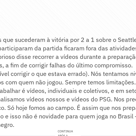
s que sucederam à vitória por 2 a 1 sobre o Seattl
articiparam da partida ficaram fora das atividad
orioso disse recorrer a vídeos durante a preparaç
s, a fim de corrigir falhas do último compromisso.
ível corrigir o que estava errado). Nós tentamos ni
cos com quem não jogou. Sempre temos limitações.
balhar é vídeos, individuais e coletivos, e em seto
nalisamos vídeos nossos e vídeos do PSG. Nos p
co. Só hoje fomos ao campo. É assim que nos pre
 e isso não é novidade para quem joga no Brasil 
negro.
CONTINUA
APÓS A