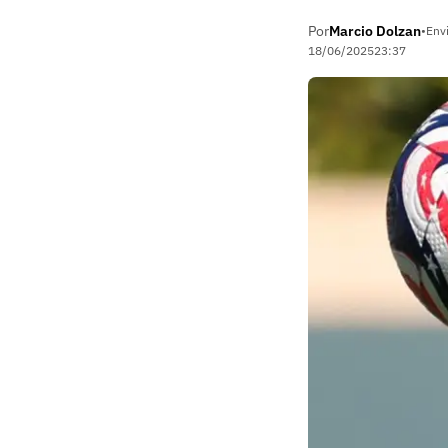
Por
Marcio Dolzan
•
Env
18/06/2025
23:37