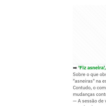
➡️
'Fiz asneira
Sobre o que obs
"asneiras" na e
Contudo, o coma
mudanças contr
— A sessão de 