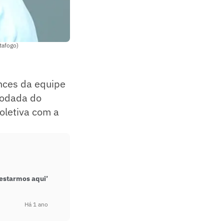
tafogo)
ances da equipe
 rodada do
coletiva com a
 estarmos aqui’
Há 1 ano