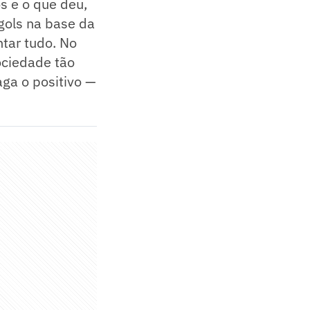
s e o que deu,
gols na base da
ntar tudo. No
ociedade tão
aga o positivo —