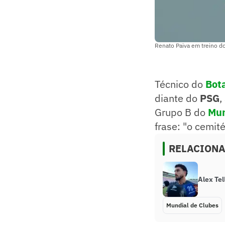
Renato Paiva em treino do
Técnico do
Bot
diante do
PSG
,
Grupo B do
Mun
frase: "o cemité
RELACION
Alex Tel
Mundial de Clubes