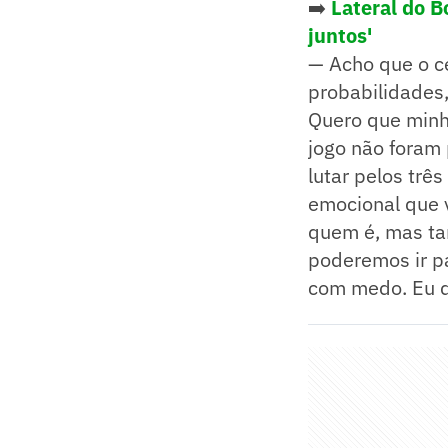
➡️
Lateral do B
juntos'
— Acho que o ce
probabilidades
Quero que minha
jogo não foram p
lutar pelos trê
emocional que v
quem é, mas ta
poderemos ir pa
com medo. Eu q