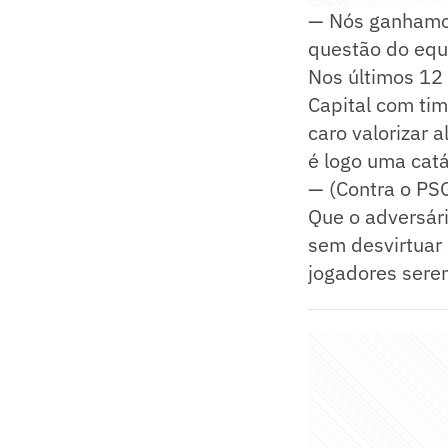
— Nós ganhamos,
questão do equ
Nos últimos 12 
Capital com tim
caro valorizar 
é logo uma catás
— (Contra o PSG
Que o adversári
sem desvirtuar 
jogadores serem