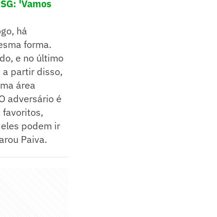
 PSG: 'Vamos
ogo, há
esma forma.
do, e no último
a partir disso,
 uma área
 O adversário é
favoritos,
 eles podem ir
arou Paiva.