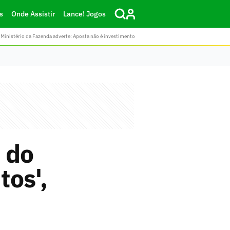
s
Onde Assistir
Lance! Jogos
Ministério da Fazenda adverte: Aposta não é investimento
 do
tos',