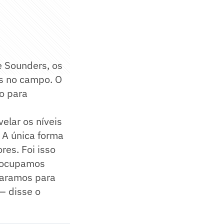
e Sounders, os
es no campo. O
ão para
velar os níveis
 A única forma
res. Foi isso
reocupamos
paramos para
— disse o