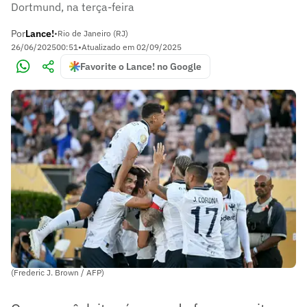
Dortmund, na terça-feira
Por
Lance!
•
Rio de Janeiro (RJ)
26/06/2025
00:51
•
Atualizado em
02/09/2025
Favorite o Lance! no Google
(Frederic J. Brown / AFP)