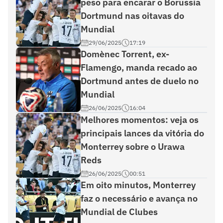
peso para encarar o Borussia
Dortmund nas oitavas do
Mundial
29/06/2025
17:19
Domènec Torrent, ex-
Flamengo, manda recado ao
Dortmund antes de duelo no
Mundial
26/06/2025
16:04
Melhores momentos: veja os
principais lances da vitória do
Monterrey sobre o Urawa
Reds
26/06/2025
00:51
Em oito minutos, Monterrey
faz o necessário e avança no
Mundial de Clubes