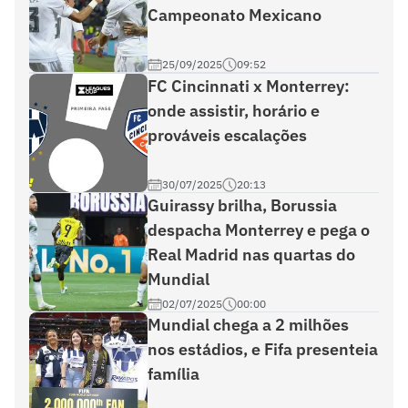
Campeonato Mexicano
25/09/2025
09:52
FC Cincinnati x Monterrey:
onde assistir, horário e
prováveis escalações
30/07/2025
20:13
Guirassy brilha, Borussia
despacha Monterrey e pega o
Real Madrid nas quartas do
Mundial
02/07/2025
00:00
Mundial chega a 2 milhões
nos estádios, e Fifa presenteia
família