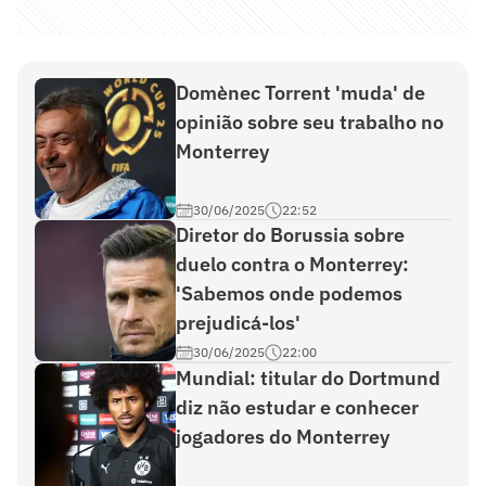
Domènec Torrent 'muda' de
opinião sobre seu trabalho no
Monterrey
30/06/2025
22:52
Diretor do Borussia sobre
duelo contra o Monterrey:
'Sabemos onde podemos
prejudicá-los'
30/06/2025
22:00
Mundial: titular do Dortmund
diz não estudar e conhecer
jogadores do Monterrey