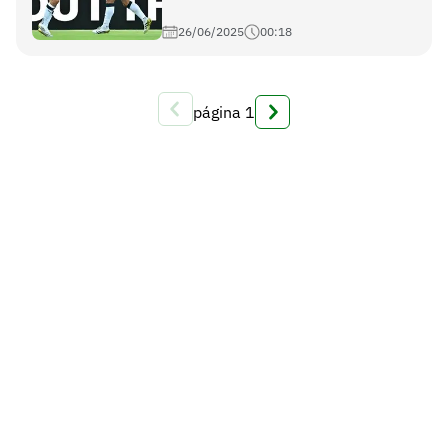
26/06/2025
00:18
página
1