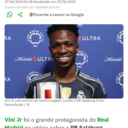
27/06/2025
16:48
•
Atualizado em
27/06/2025
Supervisionado
por
Nathalia Gomes
Favorite o Lance! no Google
Vini Jr com prêmio de melhor jogador contra o RB Salzburg (Foto:
Reprodução / X)
Vini Jr
foi o grande protagonista do
Real
Madrid
na vitória sobre o
RB Salzburg
,