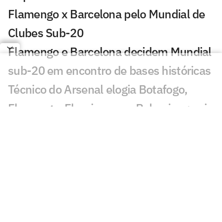
Flamengo x Barcelona pelo Mundial de
Clubes Sub-20
Flamengo e Barcelona decidem Mundial
sub-20 em encontro de bases históricas
Técnico do Arsenal elogia Botafogo,
Flamengo, Fluminense e Palmeiras; veja
José Mourinho revela ter torcido para
brasileiro no Mundial
Coritiba acerta com atacante que
disputou o Mundial de Clubes
Jornal europeu crava crise de time após
o Mundial de Clubes: 'O pior da história'