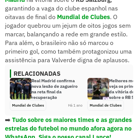
garantindo a vaga do clube espanhol nas
oitavas de final do
Mundial de Clubes
. O
jogador quebrou um jejum de oitos jogos sem
marcar, balançando a rede em grande estilo.
Para além, o brasileiro não só marcou o
primeiro gol, como também protagonizou uma
assistência para Valverde digna de aplausos.
RELACIONADAS
Real Madrid confirma
Melhores mom
nova lesão de zagueiro
veja os princi
na reta final da
da vitória do 
recuperação
sobre o RB Sa
Mundial de Clubes
Há 1 ano
Mundial de Clubes
➡️
Tudo sobre os maiores times e as grandes
estrelas do futebol no mundo afora agora no
WhatsApp. Siga o nosso canal Lance!