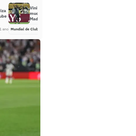
Vini Jr cita Ancelotti e elogia
riza
mudança com Xabi Alonso no Real
lube
Madrid
1 ano
Mundial de Clubes
Há 1 ano