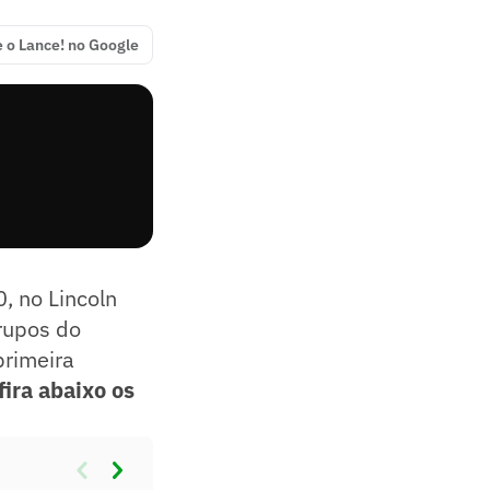
e o Lance! no Google
, no Lincoln
grupos do
primeira
ira abaixo os