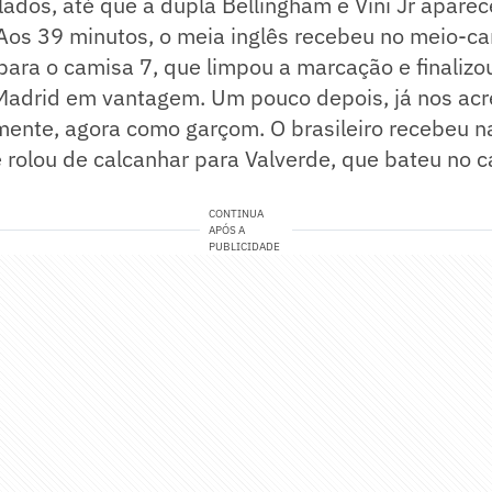
ados, até que a dupla Bellingham e Vini Jr aparece
. Aos 39 minutos, o meia inglês recebeu no meio-
ara o camisa 7, que limpou a marcação e finalizo
Madrid em vantagem. Um pouco depois, já nos acré
ente, agora como garçom. O brasileiro recebeu na
e rolou de calcanhar para Valverde, que bateu no 
CONTINUA
APÓS A
PUBLICIDADE