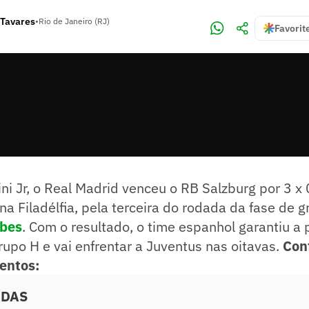
 Tavares
•
Rio de Janeiro (RJ)
Favorit
i Jr, o Real Madrid venceu o RB Salzburg por 3 x 0
 na Filadélfia, pela terceira do rodada da fase de 
ubes
. Com o resultado, o time espanhol garantiu a 
upo H e vai enfrentar a Juventus nas oitavas.
Conf
entos:
ADAS