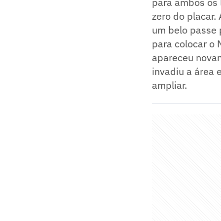
para ambos os l
zero do placar
um belo passe p
para colocar o 
apareceu novam
invadiu a área 
ampliar.