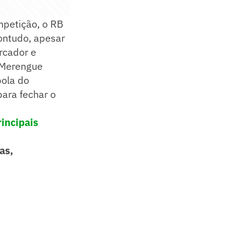
mpetição, o RB
Contudo, apesar
rcador e
e Merengue
bola do
para fechar o
incipais
as,