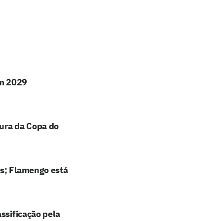
em 2029
tura da Copa do
es; Flamengo está
ssificação pela