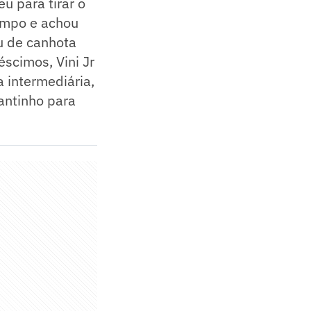
u para tirar o
campo e achou
u de canhota
scimos, Vini Jr
 intermediária,
cantinho para