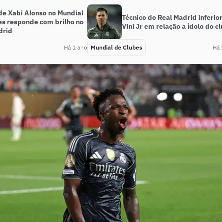
de Xabi Alonso no Mundial
Técnico do Real Madrid inferio
es responde com brilho no
Vini Jr em relação a ídolo do c
drid
Há 1 ano
Mundial de Clubes
Há 