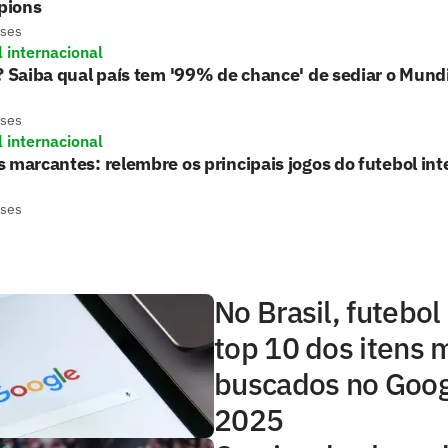
pions
eses
l internacional
? Saiba qual país tem '99% de chance' de sediar o Mund
eses
l internacional
 marcantes: relembre os principais jogos do futebol in
eses
No Brasil, futebo
top 10 dos itens 
buscados no Goo
2025