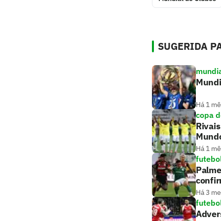
SUGERIDA PA
mundia
Mundi
Há 1 mê
copa 
Rivais
Mund
Há 1 mê
futebo
Palmei
confi
Há 3 m
futebo
Advers