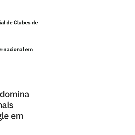
ial de Clubes de
ternacional em
l domina
mais
gle em