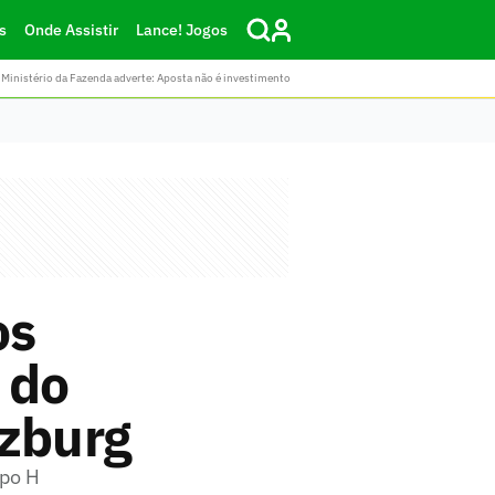
s
Onde Assistir
Lance! Jogos
Ministério da Fazenda adverte: Aposta não é investimento
os
 do
lzburg
upo H