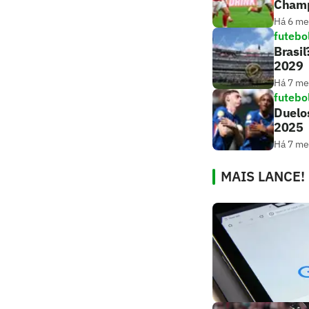
Cham
Há 6 m
futebo
Brasil
2029
Há 7 m
futebo
Duelos
2025
Há 7 m
MAIS LANCE!