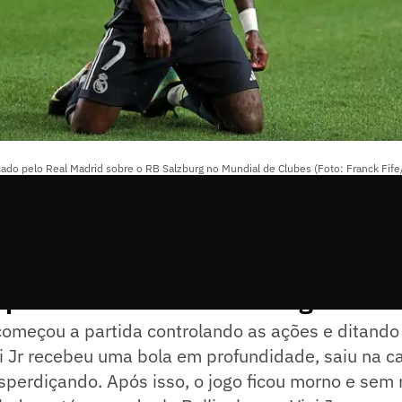
ado pelo Real Madrid sobre o RB Salzburg no Mundial de Clubes (Foto: Franck Fife
 partida entre RB Salzburg e Real
omeçou a partida controlando as ações e ditando 
i Jr recebeu uma bola em profundidade, saiu na ca
perdiçando. Após isso, o jogo ficou morno e sem