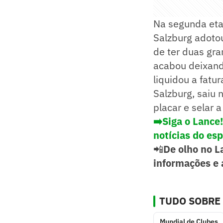
Na segunda eta
Salzburg adotou
de ter duas gra
acabou deixando
liquidou a fatu
Salzburg, saiu 
placar e selar 
➡️Siga o Lance
notícias do es
📲
De olho no L
informações e 
TUDO SOBRE
Mundial de Clubes