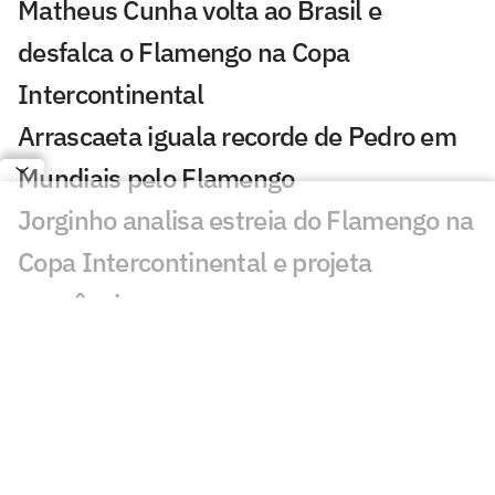
Matheus Cunha volta ao Brasil e
desfalca o Flamengo na Copa
Intercontinental
Arrascaeta iguala recorde de Pedro em
Mundiais pelo Flamengo
Jorginho analisa estreia do Flamengo na
Copa Intercontinental e projeta
sequência
Bruno Henrique analisa confronto com
Cruz Azul e projeta próximo jogo:
'Mundial sempre é difícil'
Jogadores do Flamengo estão