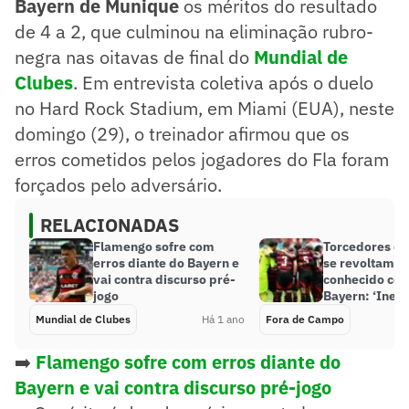
Bayern de Munique
os méritos do resultado
de 4 a 2, que culminou na eliminação rubro-
negra nas oitavas de final do
Mundial de
Clubes
. Em entrevista coletiva após o duelo
no Hard Rock Stadium, em Miami (EUA), neste
domingo (29), o treinador afirmou que os
erros cometidos pelos jogadores do Fla foram
forçados pelo adversário.
RELACIONADAS
Flamengo sofre com
Torcedores d
erros diante do Bayern e
se revoltam c
vai contra discurso pré-
conhecido con
jogo
Bayern: ‘Inexp
Mundial de Clubes
Há 1 ano
Fora de Campo
➡️
Flamengo sofre com erros diante do
Bayern e vai contra discurso pré-jogo