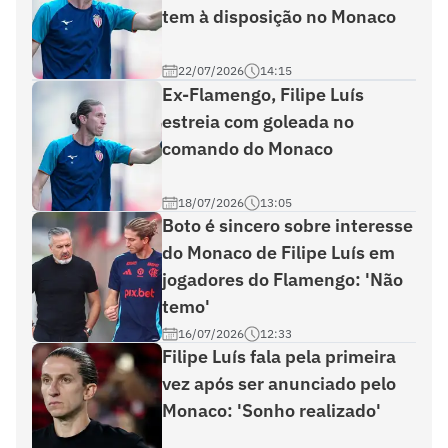
tem à disposição no Monaco
22/07/2026
14:15
Ex-Flamengo, Filipe Luís
estreia com goleada no
comando do Monaco
18/07/2026
13:05
Boto é sincero sobre interesse
do Monaco de Filipe Luís em
jogadores do Flamengo: 'Não
temo'
16/07/2026
12:33
Filipe Luís fala pela primeira
vez após ser anunciado pelo
Monaco: 'Sonho realizado'