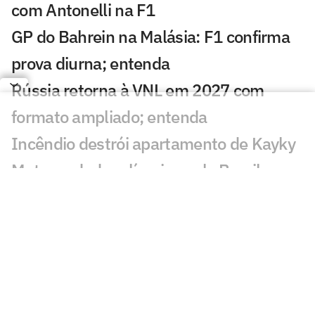
com Antonelli na F1
GP do Bahrein na Malásia: F1 confirma
prova diurna; entenda
Rússia retorna à VNL em 2027 com
formato ampliado; entenda
Incêndio destrói apartamento de Kayky
Mota, nadador olímpico pelo Brasil
Campeão olímpico da praia substituirá
Darlan na quadra
São Paulo recebe Mundial de Clubes
Feminino de Vôlei 2026
Dana White 'celebra dia' após morte de