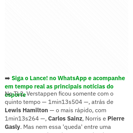
➡️
Siga o Lance! no WhatsApp e acompanhe
em tempo real as principais notícias do
No TL2, Verstappen ficou somente com o
esporte
quinto tempo — 1min13s504 —, atrás de
Lewis Hamilton
— o mais rápido, com
1min13s264 —,
Carlos Sainz
, Norris e
Pierre
Gasly
. Mas nem essa 'queda' entre uma