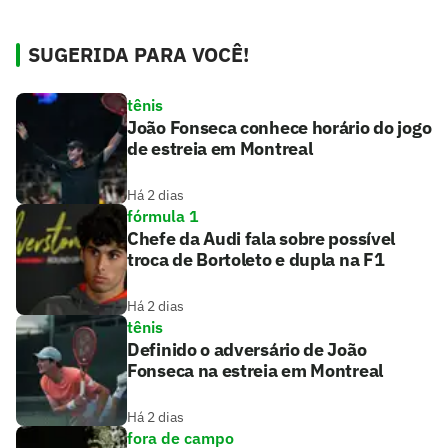
SUGERIDA PARA VOCÊ!
tênis
João Fonseca conhece horário do jogo
de estreia em Montreal
Há 2 dias
fórmula 1
Chefe da Audi fala sobre possível
troca de Bortoleto e dupla na F1
Há 2 dias
tênis
Definido o adversário de João
Fonseca na estreia em Montreal
Há 2 dias
fora de campo