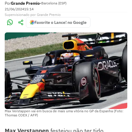
Por
Grande Premio
•
Barcelona (ESP)
21/06/2024
15:14
Supervisionado
por
Grande Premio
Favorite o Lance! no Google
Max Verstappen vai em busca de mais uma vitória no GP da Espanha (Foto:
Thomas COEX / AFP)
Max Verstappen
festejou não ter tido