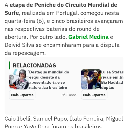
A
etapa de Peniche do Circuito Mundial de
Surfe
, realizada em Portugal, começou nesta
quarta-feira (6), e cinco brasileiros avançaram
nas respectivas baterias do round de
abertura. Por outro lado,
Gabriel Medina
e
Deivid Silva se encaminharam para a disputa
da repescagem.
RELACIONADAS
Destaque mundial do
Luisa Stefani 
esqui desiste da
rivais em Indi
aposentadoria e se
Bia Haddad vo
naturaliza brasileiro
duplas
Mais Esportes
Há 2 anos
Mais Esportes
Caio Ibelli, Samuel Pupo, Ítalo Ferreira, Miguel
Pupo e Yago Dora foram os brasileiros