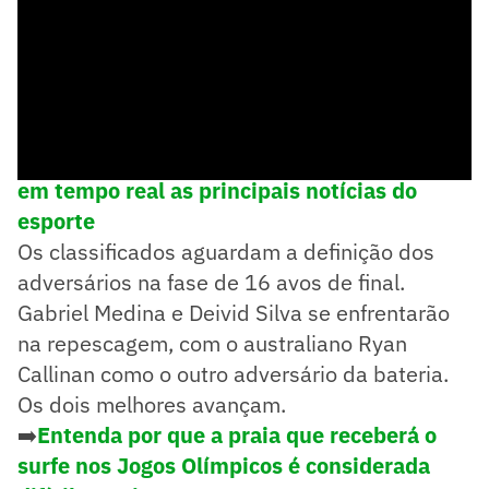
➡️
Siga o Lance! no WhatsApp e acompanhe
em tempo real as principais notícias do
esporte
Os classificados aguardam a definição dos
adversários na fase de 16 avos de final.
Gabriel Medina e Deivid Silva se enfrentarão
na repescagem, com o australiano Ryan
Callinan como o outro adversário da bateria.
Os dois melhores avançam.
➡️
Entenda por que a praia que receberá o
surfe nos Jogos Olímpicos é considerada