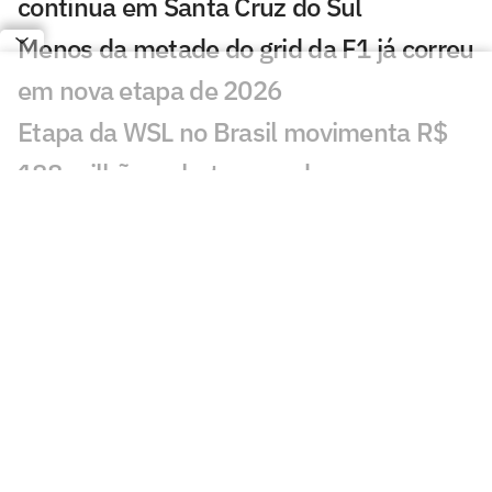
continua em Santa Cruz do Sul
Menos da metade do grid da F1 já correu
em nova etapa de 2026
Etapa da WSL no Brasil movimenta R$
188 milhões e bate recorde em
Saquarema
Leclerc admite que gostaria de formar
dupla com Verstappen na F1
Duda Amorim investe na nova geração
do handebol: 'Equilíbrio'
Ex-campeão do UFC se aposenta para
ajudar filha a classificar para Olimpíadas