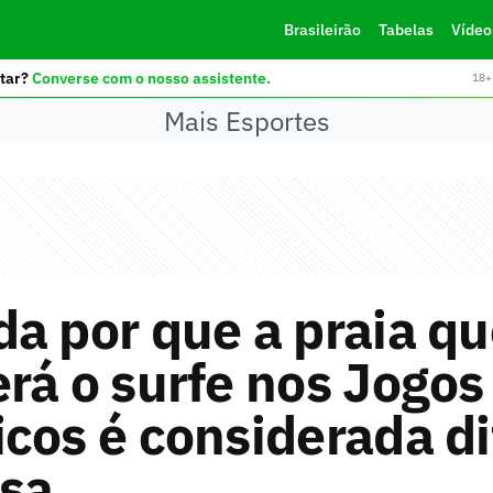
Brasileirão
Tabelas
Vídeo
tar?
Converse com o nosso assistente.
18+ 
Mais Esportes
a por que a praia q
rá o surfe nos Jogos
cos é considerada dif
osa