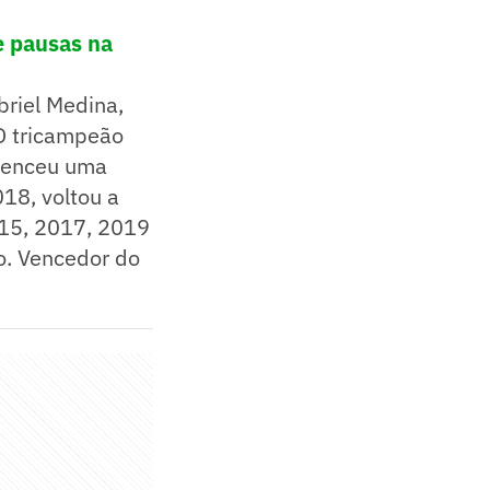
de pausas na
briel Medina,
 O tricampeão
 venceu uma
018, voltou a
015, 2017, 2019
o. Vencedor do