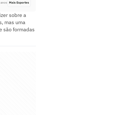
 anos
Mais Esportes
Há 2 anos
izer sobre a
os, mas uma
ue são formadas