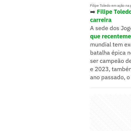
Filipe Toledo em ação na p
➡️
Filipe Toled
carreira
A sede dos Jogo
que recentemen
mundial tem ex
batalha épica no
ser campeão de
e 2023, também
ano passado, o 