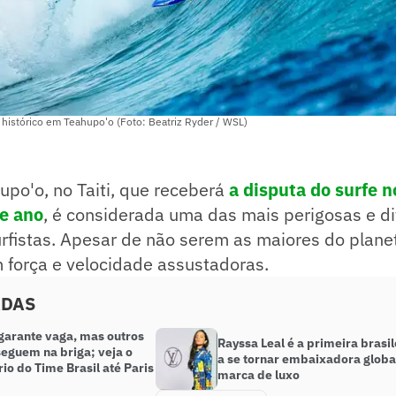
histórico em Teahupo'o (Foto: Beatriz Ryder / WSL)
upo'o, no Taiti, que receberá
a disputa do surfe 
e ano
, é considerada uma das mais perigosas e di
fistas. Apesar de não serem as maiores do planet
 força e velocidade assustadoras.
ADAS
garante vaga, mas outros
Rayssa Leal é a primeira brasil
seguem na briga; veja o
a se tornar embaixadora globa
io do Time Brasil até Paris
marca de luxo