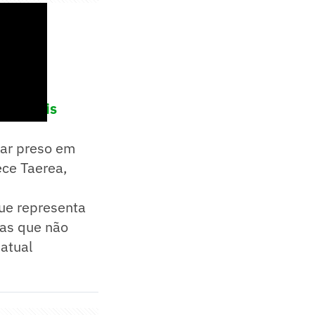
rincipais
car preso em
ce Taerea,
que representa
tas que não
 atual