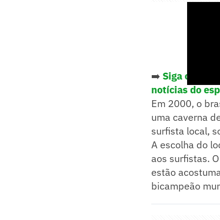
➡️
Siga o Lanc
notícias do es
Em 2000, o bra
uma caverna de
surfista local, 
A escolha do lo
aos surfistas. 
estão acostumad
bicampeão mundi