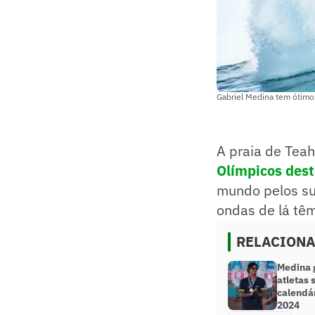
Gabriel Medina tem ótimo 
A praia de Teah
Olímpicos dest
mundo pelos sur
ondas de lá têm
RELACION
Medina 
atletas 
calendár
2024