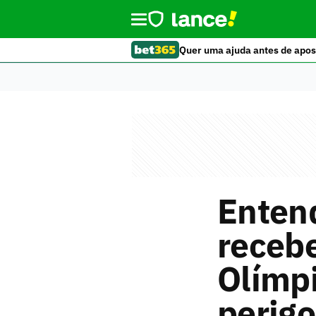
Quer uma ajuda antes de apos
Entend
recebe
Olímpi
perig