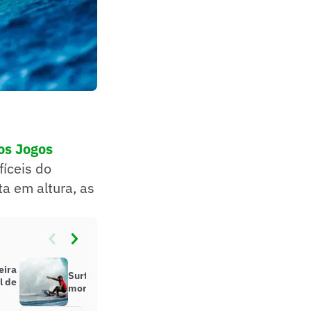
nos Jogos
fíceis do
a em altura, as
eira
Surfista australiano é encontrado
l de
morto na Indonésia