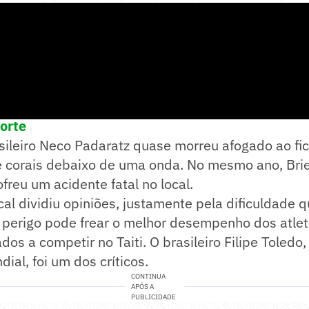
e! no WhatsApp e acompanhe em tempo real as p
porte
sileiro Neco Padaratz quase morreu afogado ao fi
 corais debaixo de uma onda. No mesmo ano, Brie
sofreu um acidente fatal no local.
cal dividiu opiniões, justamente pela dificuldade 
O perigo pode frear o melhor desempenho dos atle
os a competir no Taiti. O brasileiro Filipe Toledo,
al, foi um dos críticos.
CONTINUA
APÓS A
PUBLICIDADE