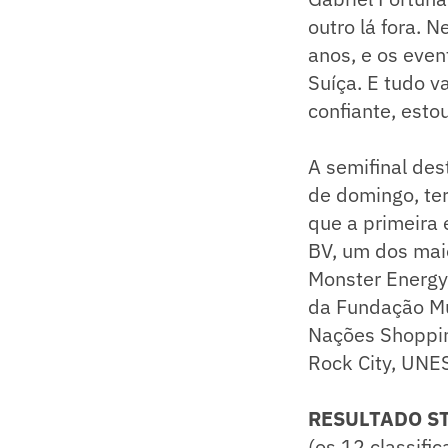
outro lá fora. 
anos, e os even
Suíça. E tudo 
confiante, esto
A semifinal des
de domingo, te
que a primeira
BV, um dos mai
Monster Energy,
da Fundação Mu
Nações Shopping
Rock City, UNES
RESULTADO S
(os 12 classifi