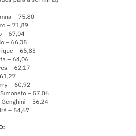
ianna – 75,80
ro – 71,89
o – 67,04
lo – 66,35
rique – 65,83
sta – 64,06
ves – 62,17
 61,27
my – 60,92
 Simoneto – 57,06
o Genghini – 56,24
dré – 54,67
O:
)