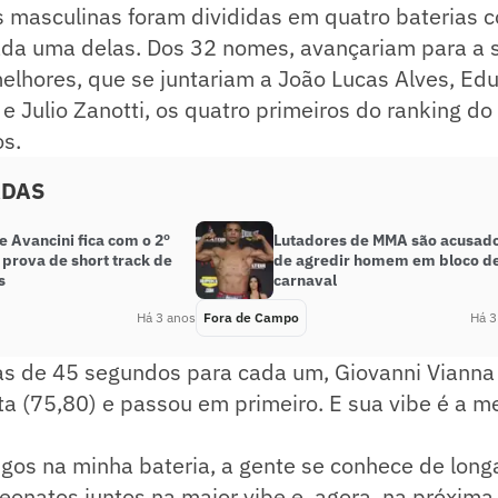
s masculinas foram divididas em quatro baterias c
ada uma delas. Dos 32 nomes, avançariam para a s
elhores, que se juntariam a João Lucas Alves, Ed
 e Julio Zanotti, os quatro primeiros do ranking d
os.
ADAS
 Avancini fica com o 2º
Lutadores de MMA são acusad
 prova de short track de
de agredir homem em bloco d
s
carnaval
Há 3 anos
Fora de Campo
Há 3
as de 45 segundos para cada um, Giovanni Vianna 
a (75,80) e passou em primeiro. E sua vibe é a me
gos na minha bateria, a gente se conhece de long
natos juntos na maior vibe e, agora, na próxima 