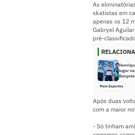
As eliminatória
skatistas em c
apenas os 12 m
Gabryel Aguilar
pré-classificad
RELACION
Henrique
lugar na
Banyole
Mais Esportes
Após duas volt
com a maior not
- Só tinham ami
corremos campeo