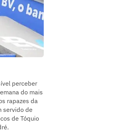
sível perceber
 semana do mais
 os rapazes da
 servido de
icos de Tóquio
dré.