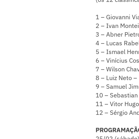
1 – Giovanni V
2 – Ivan Montei
3 – Abner Pietr
4 – Lucas Rabe
5 – Ismael Hen
6 – Vinícius Co
7 – Wilson Cha
8 – Luiz Neto –
9 – Samuel Jim
10 – Sebastian
11 – Vitor Hug
12 – Sérgio An
PROGRAMAÇÃ
25/02 (sábado