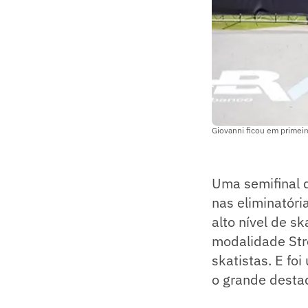
Giovanni ficou em primei
Uma semifinal q
nas eliminatóri
alto nível de s
modalidade Str
skatistas. E fo
o grande destaq