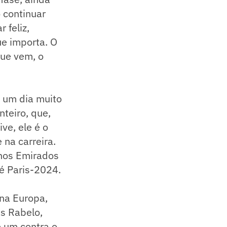
o continuar
 feliz,
ue importa. O
que vem, o
 um dia muito
nteiro, que,
ve, ele é o
na carreira.
 nos Emirados
 é Paris-2024.
na Europa,
s Rabelo,
e um contra o