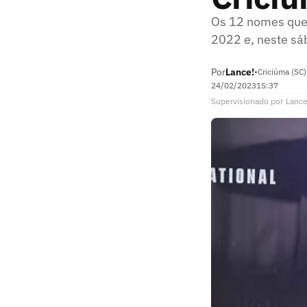
Os 12 nomes que 
2022 e, neste sá
Por
Lance!
•
Criciúma (SC)
24/02/2023
15:37
Supervisionado
por
Lance