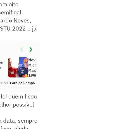
om oito
emifinal
uardo Neves,
o STU 2022 e já
Nova série divulga fotos de
os
Michael Schumacher segurando
e
Max Verstappen no colo nos anos
1990
 anos
Fora de Campo
Há 3 anos
foi quem ficou
lhor possível
a data, sempre
fase, ainda