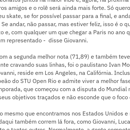
ros amigos e o rolê será ainda mais forte. Só quer
skate, se for possível passar para a final, e andar
 Se andar, não passar, mas estiver feliz, isso é o q
lto e, com qualquer um que chegar a Paris no ano 
em representado - disse Giovanni.
m a segunda melhor nota (71,89) e também teve
te cravando suas linhas, foi o paulistano Ivan Mo
anni, reside em Los Angeles, na Califórnia. Inclusi
eão do STU Open Rio e admite viver a melhor fase 
emporada, que começou com a disputa do Mundial
seus objetivos traçados e não esconde que o foco
 é o mesmo que encontramos nos Estados Unidos e 
daqui também correm lá fora, como Giovanni, Luca
ato e tantos outros. Normalmente, a gente compet