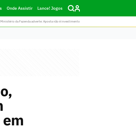
s
Onde Assistir
Lance! Jogos
Ministério da Fazenda adverte: Aposta não é investimento
o,
m
l em