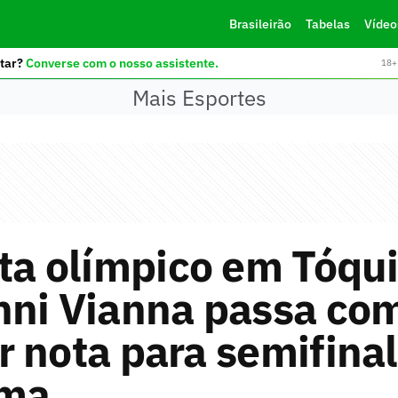
Brasileirão
Tabelas
Vídeo
tar?
Converse com o nosso assistente.
18+ 
Mais Esportes
ta olímpico em Tóqui
nni Vianna passa co
 nota para semifina
úma