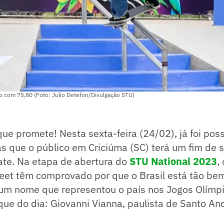
ro com 75,80 (Foto: Julio Detefon/Divulgação STU)
ue promete! Nesta sexta-feira (24/02), já foi pos
as que o público em Criciúma (SC) terá um fim de
kate. Na etapa de abertura do
STU National 2023
,
eet têm comprovado por que o Brasil está tão bem
i um nome que representou o país nos Jogos Olímp
ue do dia: Giovanni Vianna, paulista de Santo An