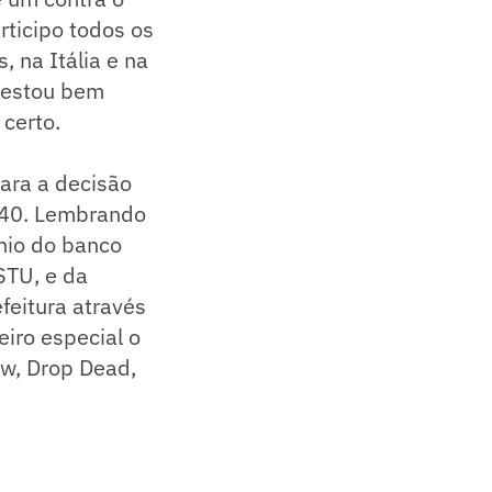
rticipo todos os
, na Itália e na
 estou bem
certo.
para a decisão
6h40. Lembrando
nio do banco
STU, e da
feitura através
iro especial o
aw, Drop Dead,