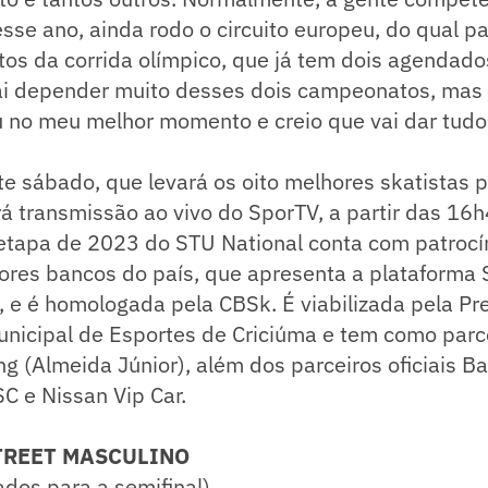
Nesse ano, ainda rodo o circuito europeu, do qual pa
tos da corrida olímpico, que já tem dois agendados
vai depender muito desses dois campeonatos, mas
u no meu melhor momento e creio que vai dar tudo 
te sábado, que levará os oito melhores skatistas 
rá transmissão ao vivo do SporTV, a partir das 1
 etapa de 2023 do STU National conta com patrocí
ores bancos do país, que apresenta a plataforma 
 e é homologada pela CBSk. É viabilizada pela Pre
nicipal de Esportes de Criciúma e tem como parce
 (Almeida Júnior), além dos parceiros oficiais B
C e Nissan Vip Car.
TREET MASCULINO
cados para a semifinal)