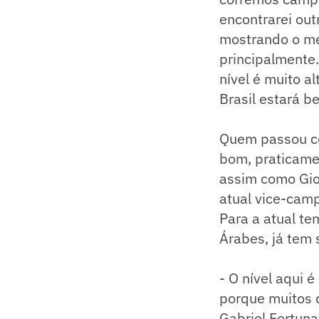
encontrarei out
mostrando o meu 
principalmente.
nível é muito a
Brasil estará b
Quem passou co
bom, praticamen
assim como Giov
atual vice-camp
Para a atual t
Árabes, já tem 
- O nível aqui
porque muitos 
Gabriel Fortun