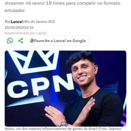
streamer irá reunir 18 times para competir no formato
emulador
Por
Lance!
•
Rio de Janeiro (RJ)
22/05/2023
14:15
Supervisionado
por
Lance!
Favorite o Lance! no Google
Nobru, um dos maiores influenciadores de games do Brasil (Foto: Saymon