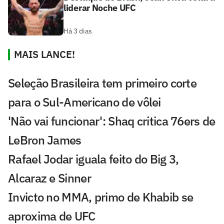
liderar Noche UFC
Há 3 dias
MAIS LANCE!
Seleção Brasileira tem primeiro corte
para o Sul-Americano de vôlei
'Não vai funcionar': Shaq critica 76ers de
LeBron James
Rafael Jodar iguala feito do Big 3,
Alcaraz e Sinner
Invicto no MMA, primo de Khabib se
aproxima de UFC