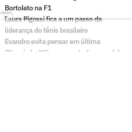
Bortoleto na F1
Laura Pigossi fica a um passo da
liderança do tênis brasileiro
Evandro evita pensar em última
Olimpíada: 'Não vou pro tudo ou nada'
Calouro da NBA desafia Luka Doncic:
'Quero ver se é lento mesmo'
Alex Poatan não volta ao UFC em
disputa por cinturão
João Fonseca sonha com top 20 da ATP
no Masters 1000 de Montreal
De João Fonseca a Poatan: leilão de