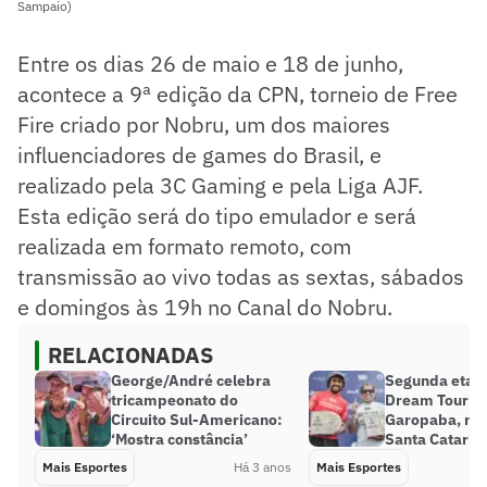
Sampaio)
Entre os dias 26 de maio e 18 de junho,
acontece a 9ª edição da CPN, torneio de Free
Fire criado por Nobru, um dos maiores
influenciadores de games do Brasil, e
realizado pela 3C Gaming e pela Liga AJF.
Esta edição será do tipo emulador e será
realizada em formato remoto, com
transmissão ao vivo todas as sextas, sábados
e domingos às 19h no Canal do Nobru.
RELACIONADAS
George/André celebra
Segunda etap
tricampeonato do
Dream Tour s
Circuito Sul-Americano:
Garopaba, no 
‘Mostra constância’
Santa Catarin
Mais Esportes
Há 3 anos
Mais Esportes