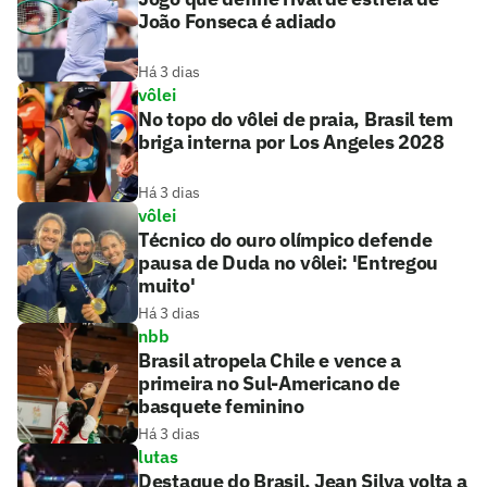
João Fonseca é adiado
Há 3 dias
vôlei
No topo do vôlei de praia, Brasil tem
briga interna por Los Angeles 2028
Há 3 dias
vôlei
Técnico do ouro olímpico defende
pausa de Duda no vôlei: 'Entregou
muito'
Há 3 dias
nbb
Brasil atropela Chile e vence a
primeira no Sul-Americano de
basquete feminino
Há 3 dias
lutas
Destaque do Brasil, Jean Silva volta a