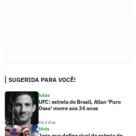
SUGERIDA PARA VOCÊ!
lutas
UFC: estrela do Brasil, Allan 'Puro
Osso' morre aos 34 anos
Há 3 dias
tênis
Jogo que define rival de estreia de