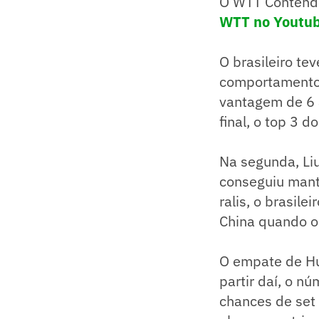
O WTT Contende
WTT no Youtu
O brasileiro te
comportamento 
vantagem de 6 a
final, o top 3 
Na segunda, Liu
conseguiu mant
ralis, o brasil
China quando o 
O empate de Hug
partir daí, o n
chances de set 