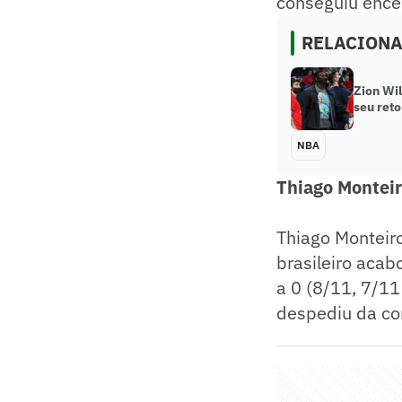
conseguiu encer
RELACION
Zion Wi
seu ret
NBA
Thiago Monteir
Thiago Monteir
brasileiro acab
a 0 (8/11, 7/11
despediu da co