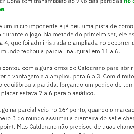
r Doha tem transmissão ao vivo das partidas
no 
be
.
ve um início imponente e já deu uma pista de como 
durante o jogo. Na metade do primeiro set, ele 
 4, que foi administrada e ampliada no decorrer 
do mundo fechou a parcial inaugural em 11 a 6.
 contou com alguns erros de Calderano para abrir 
er a vantagem e a ampliou para 6 a 3. Com direit
eiro equilibrou a partida, forçando um pedido de te
placar estava 7 a 6 para o asiático.
o na parcial veio no 16º ponto, quando o marcador
úmero 3 do mundo assumiu a dianteira do set e ch
point. Mas Calderano não precisou de duas chance