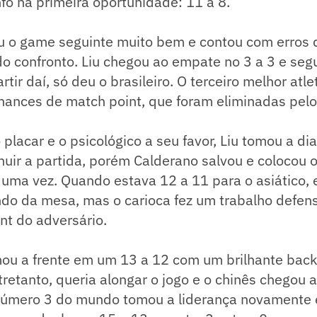
nfo na primeira oportunidade: 11 a 8.
ou o game seguinte muito bem e contou com erros 
do confronto. Liu chegou ao empate no 3 a 3 e seg
artir daí, só deu o brasileiro. O terceiro melhor at
hances de match point, que foram eliminadas pelo
placar e o psicológico a seu favor, Liu tomou a dia
nuir a partida, porém Calderano salvou e colocou
 uma vez. Quando estava 12 a 11 para o asiático,
do da mesa, mas o carioca fez um trabalho defens
int do adversário.
omou a frente em um 13 a 12 com um brilhante bac
tretanto, queria alongar o jogo e o chinês chegou
úmero 3 do mundo tomou a liderança novamente e