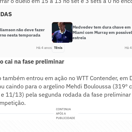
rar o duelo em 15 a 13 no set e 3 sets a 0 no enc
ADAS
Medvedev tem dura chave em
lliamson não deve fazer
Miami com Murray em possível
orno nesta temporada
estreia
Há 4 anos
Tênis
Há 4
o cai na fase preliminar
o também entrou em ação no WTT Contender, em 
ou caindo para o argelino Mehdi Bouloussa (319º 
 e 11/13) pela segunda rodada da fase preliminar 
mpetição.
CONTINUA
APÓS A
PUBLICIDADE