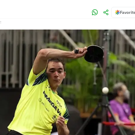
Favorit
!