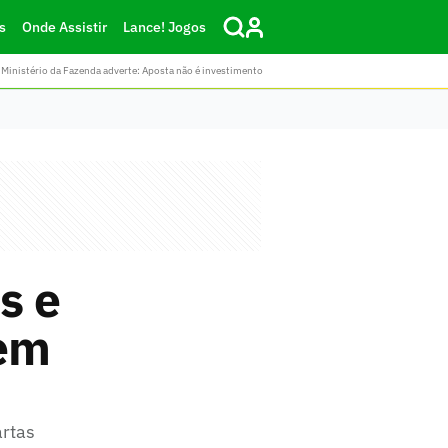
s
Onde Assistir
Lance! Jogos
Ministério da Fazenda adverte: Aposta não é investimento
s e
 em
artas