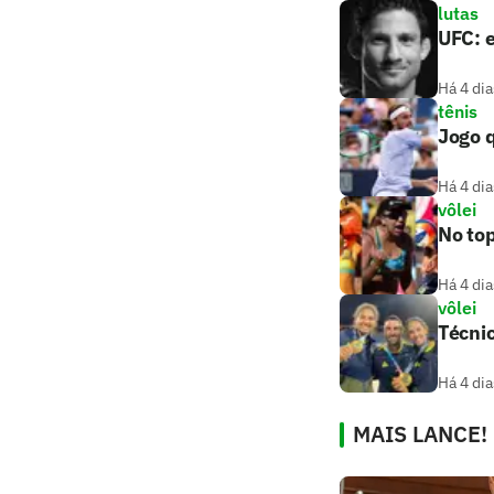
lutas
UFC: e
Há 4 dia
tênis
Jogo q
Há 4 dia
vôlei
No top
Há 4 dia
vôlei
Técnic
Há 4 dia
MAIS LANCE!