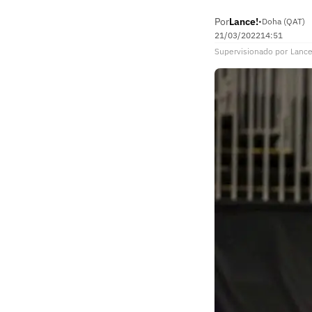
Por
Lance!
•
Doha (QAT)
21/03/2022
14:51
Supervisionado
por
Lance