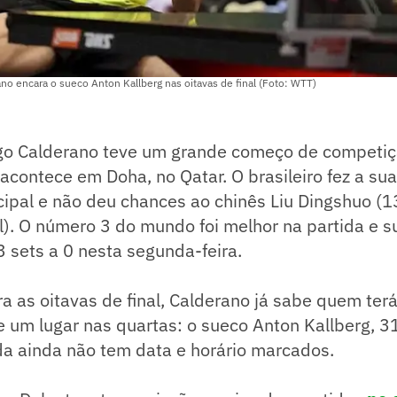
ano encara o sueco Anton Kallberg nas oitavas de final (Foto: WTT)
ugo Calderano teve um grande começo de competi
acontece em Doha, no Qatar. O brasileiro fez a sua 
cipal e não deu chances ao chinês Liu Dingshuo (
). O número 3 do mundo foi melhor na partida e s
3 sets a 0 nesta segunda-feira.
ra as oitavas de final, Calderano já sabe quem ter
e um lugar nas quartas: o sueco Anton Kallberg, 31
da ainda não tem data e horário marcados.