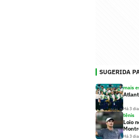
SUGERIDA PA
mais e
Atlant
Há 3 dia
tênis
Loio n
Montr
Há 3 dia