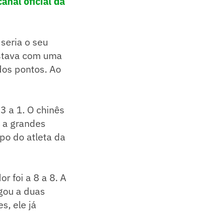
canal oficial da
seria o seu
estava com uma
dos pontos. Ao
3 a 1. O chinês
o a grandes
mpo do atleta da
 foi a 8 a 8. A
egou a duas
s, ele já