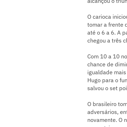
alcançou o triu
O carioca inici
tomar a frente 
até o 6 a 6. A p
chegou a três c
Com 10 a 10 no 
chance de dimi
igualdade mais
Hugo para o fun
salvou o set po
O brasileiro t
adversários, en
novamente. O n