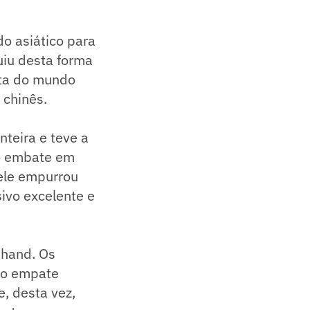
do asiático para
uiu desta forma
leta do mundo
 chinês.
nteira e teve a
 o embate em
 ele empurrou
ivo excelente e
khand. Os
 ao empate
, desta vez,