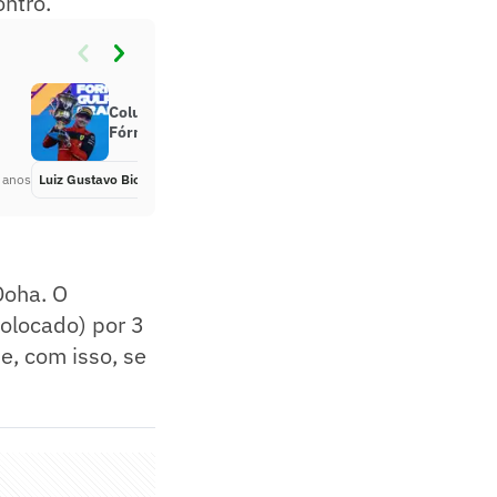
ontro.
Coluna: ‘Fratelli d’Italia na
Fórmula 1’
 anos
Luiz Gustavo Bichara
Há 4 anos
Doha. O
colocado) por 3
e, com isso, se