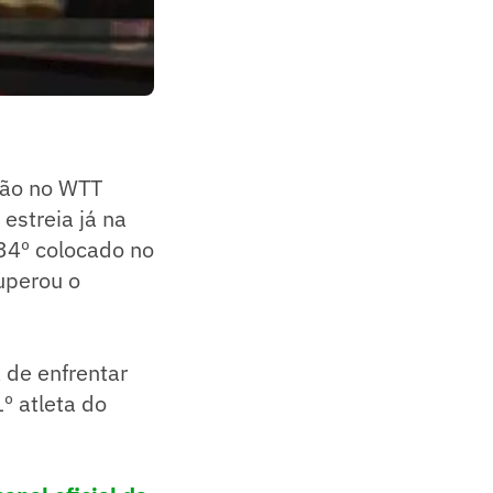
ção no WTT
estreia já na
134º colocado no
uperou o
á de enfrentar
º atleta do