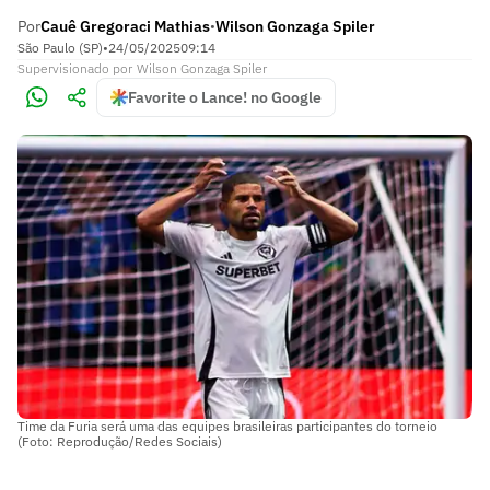
Por
Cauê Gregoraci Mathias
Wilson Gonzaga Spiler
•
São Paulo (SP)
•
24/05/2025
09:14
Supervisionado
por
Wilson Gonzaga Spiler
Favorite o Lance! no Google
Time da Furia será uma das equipes brasileiras participantes do torneio
(Foto: Reprodução/Redes Sociais)