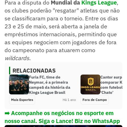
Para a disputa do
Mundial da
Kings League
,
os clubes poderão "resgatar" atletas que não
se classificaram para o torneio. Entre os dias
23 e 25 de maio, será aberta a janela de
empréstimos internacionais, permitindo que
as equipes negociem com jogadores de fora
do campeonato para atuarem como
wildcards
.
RELACIONADAS
Furia FC, time de
Cantor surpre
Neymar, é a primeira
comparar Kin
campeã da história da
com futebol d
Kings League Brasil
‘Chato’
Mais Esportes
Há 1 ano
Fora de Campo
➡️ Acompanhe os negócios no esporte em
nosso canal. Siga o Lance! Biz no WhatsApp