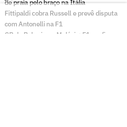
de praia pelo braço na Itália
Fittipaldi cobra Russell e prevê disputa
com Antonelli na F1
GP do Bahrein na Malásia: F1 confirma
prova diurna; entenda
Rússia retorna à VNL em 2027 com
formato ampliado; entenda
Incêndio destrói apartamento de Kayky
Mota, nadador olímpico pelo Brasil
Campeão olímpico da praia substituirá
Darlan na quadra
São Paulo recebe Mundial de Clubes