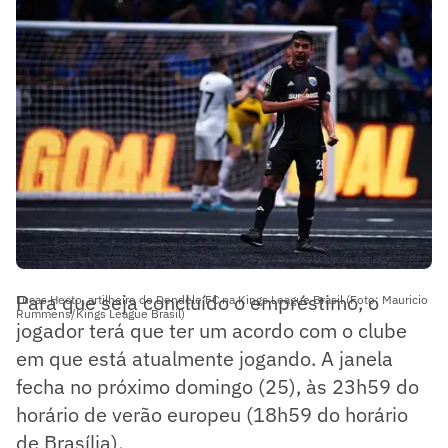
Para que seja concluído o empréstimo, o
Lucas Hecto, artilheiro do Dendele FC na Kings League Brasil (Foto: Mauricio
Rummens/Kings League Brasil)
jogador terá que ter um acordo com o clube
em que está atualmente jogando. A janela
fecha no próximo domingo (25), às 23h59 do
horário de verão europeu (18h59 do horário
de Brasília).