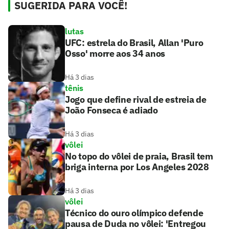
SUGERIDA PARA VOCÊ!
lutas
UFC: estrela do Brasil, Allan 'Puro
Osso' morre aos 34 anos
Há 3 dias
tênis
Jogo que define rival de estreia de
João Fonseca é adiado
Há 3 dias
vôlei
No topo do vôlei de praia, Brasil tem
briga interna por Los Angeles 2028
Há 3 dias
vôlei
Técnico do ouro olímpico defende
pausa de Duda no vôlei: 'Entregou