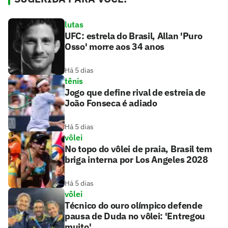
lutas
UFC: estrela do Brasil, Allan 'Puro
Osso' morre aos 34 anos
Há 5 dias
tênis
Jogo que define rival de estreia de
João Fonseca é adiado
Há 5 dias
vôlei
No topo do vôlei de praia, Brasil tem
briga interna por Los Angeles 2028
Há 5 dias
vôlei
Técnico do ouro olímpico defende
pausa de Duda no vôlei: 'Entregou
muito'