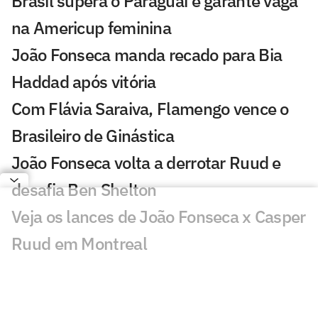
Brasil supera o Paraguai e garante vaga
na Americup feminina
João Fonseca manda recado para Bia
Haddad após vitória
Com Flávia Saraiva, Flamengo vence o
Brasileiro de Ginástica
João Fonseca volta a derrotar Ruud e
desafia Ben Shelton
Veja os lances de João Fonseca x Casper
Ruud em Montreal
Brasil sofre nova virada e emenda
segunda derrota no Mundial sub-17 de