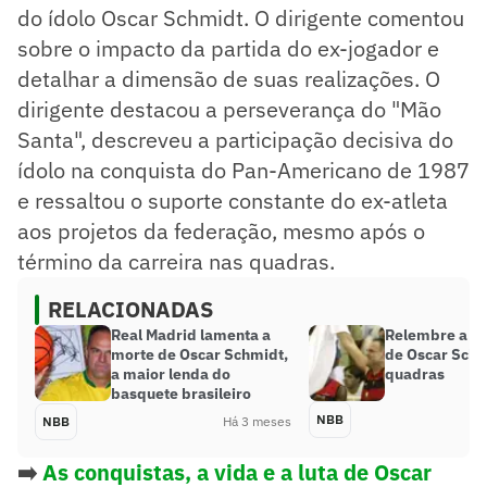
do ídolo Oscar Schmidt. O dirigente comentou
sobre o impacto da partida do ex-jogador e
detalhar a dimensão de suas realizações. O
dirigente destacou a perseverança do "Mão
Santa", descreveu a participação decisiva do
ídolo na conquista do Pan-Americano de 1987
e ressaltou o suporte constante do ex-atleta
aos projetos da federação, mesmo após o
término da carreira nas quadras.
RELACIONADAS
Real Madrid lamenta a
Relembre a d
morte de Oscar Schmidt,
de Oscar Schm
a maior lenda do
quadras
basquete brasileiro
NBB
NBB
Há 3 meses
➡️
As conquistas, a vida e a luta de Oscar