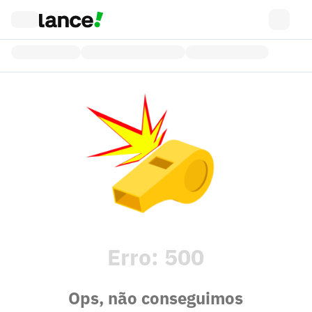
Erro:
500
Ops, não conseguimos