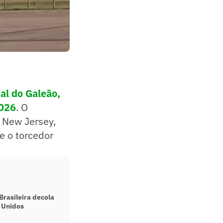
al do Galeão,
2026
. O
e New Jersey,
e o torcedor
Brasileira decola
 Unidos