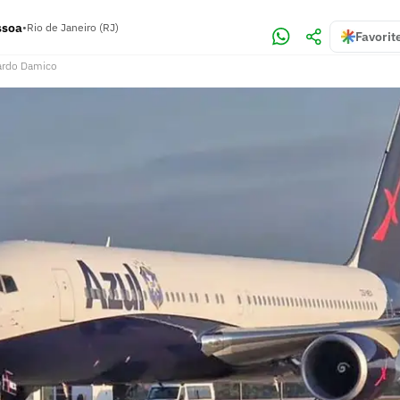
ssoa
•
Rio de Janeiro (RJ)
Favorit
ardo Damico