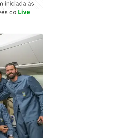
m iniciada às
vés do
Live