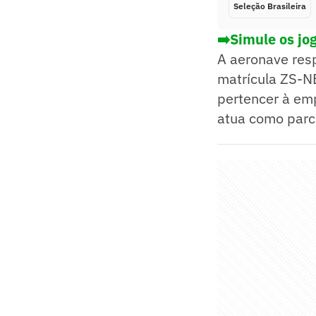
Seleção Brasileira
➡️Simule os jo
A aeronave res
matrícula ZS-N
pertencer à emp
atua como parce