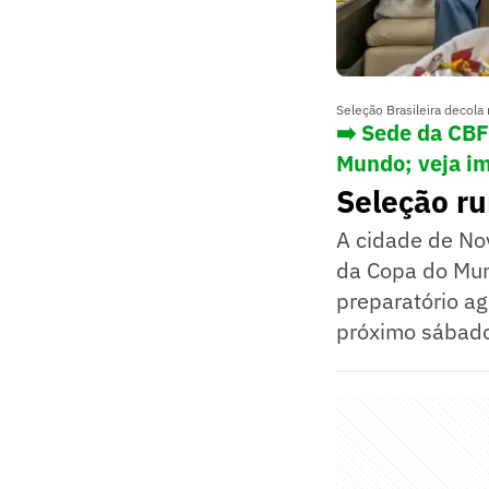
Seleção Brasileira decol
➡️
Sede da CBF
Mundo; veja i
Seleção r
A cidade de Nov
da Copa do Mun
preparatório ag
próximo sábado