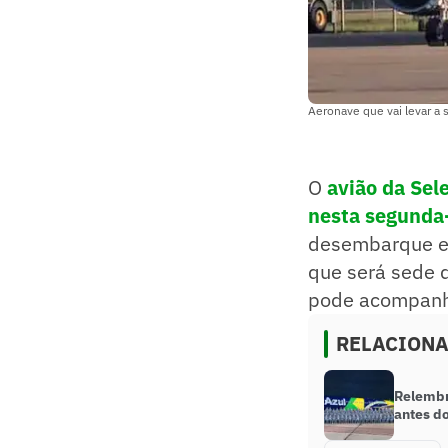
Aeronave que vai levar a 
O
avião da Sel
nesta segunda-
desembarque est
que será sede d
pode acompan
RELACION
Relembre
antes d