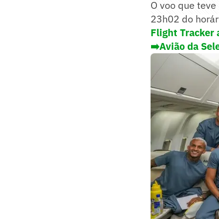
O voo que teve 
23h02 do horári
Flight Tracker 
➡️Avião da Sel