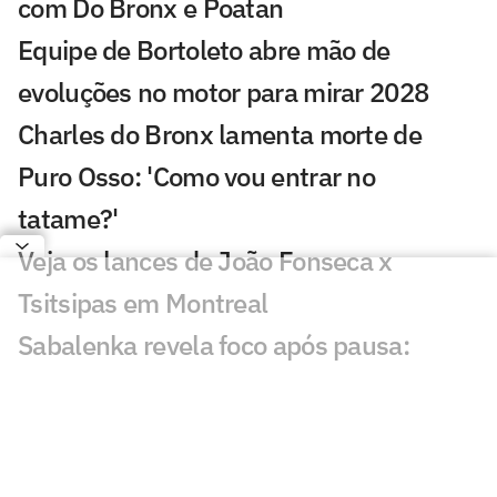
com Do Bronx e Poatan
Equipe de Bortoleto abre mão de
evoluções no motor para mirar 2028
Charles do Bronx lamenta morte de
Puro Osso: 'Como vou entrar no
tatame?'
Veja os lances de João Fonseca x
Tsitsipas em Montreal
Sabalenka revela foco após pausa:
'Estava pronta para lutar'
GP de São Paulo de F1 abre venda final
de ingressos para Interlagos