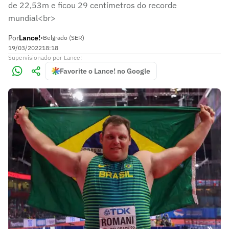
de 22,53m e ficou 29 centímetros do recorde
mundial<br>
Por
Lance!
•
Belgrado (SER)
19/03/2022
18:18
Supervisionado
por
Lance!
Favorite o Lance! no Google