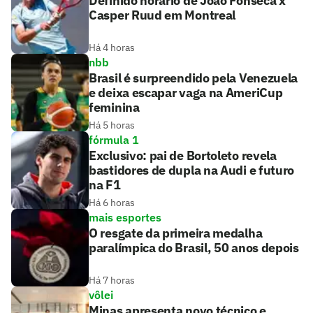
Definido horário de João Fonseca x
Casper Ruud em Montreal
Há 4 horas
nbb
Brasil é surpreendido pela Venezuela
e deixa escapar vaga na AmeriCup
feminina
Há 5 horas
fórmula 1
Exclusivo: pai de Bortoleto revela
bastidores de dupla na Audi e futuro
na F1
Há 6 horas
mais esportes
O resgate da primeira medalha
paralímpica do Brasil, 50 anos depois
Há 7 horas
vôlei
Minas apresenta novo técnico e