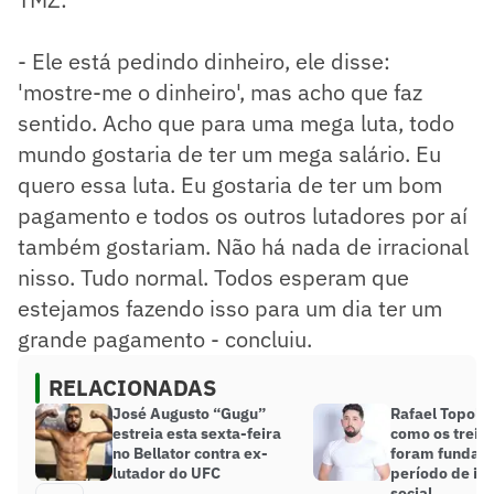
- Ele está pedindo dinheiro, ele disse:
'mostre-me o dinheiro', mas acho que faz
sentido. Acho que para uma mega luta, todo
mundo gostaria de ter um mega salário. Eu
quero essa luta. Eu gostaria de ter um bom
pagamento e todos os outros lutadores por aí
também gostariam. Não há nada de irracional
nisso. Tudo normal. Todos esperam que
estejamos fazendo isso para um dia ter um
grande pagamento - concluiu.
RELACIONADAS
José Augusto “Gugu”
Rafael Topolo
estreia esta sexta-feira
como os trein
no Bellator contra ex-
foram fundam
lutador do UFC
período de is
social