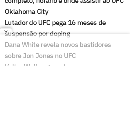
completo, horário e onde assistir ao UFC
Oklahoma City
Lutador do UFC pega 16 meses de
suspensão por doping
Dana White revela novos bastidores
sobre Jon Jones no UFC
Valter Walker garante que russo
'passaria o carro' em Alex Poatan no
UFC
Alex Poatan provoca árbitro após
demissão de brasileiro do UFC
Conor McGregor exige anulação de