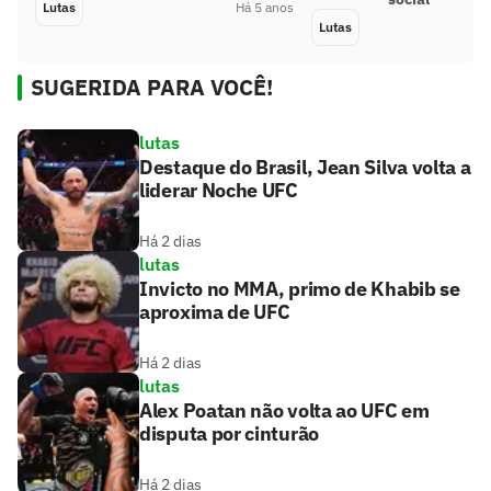
Lutas
Há 5 anos
Lutas
SUGERIDA PARA VOCÊ!
lutas
Destaque do Brasil, Jean Silva volta a
liderar Noche UFC
Há 2 dias
lutas
Invicto no MMA, primo de Khabib se
aproxima de UFC
Há 2 dias
lutas
Alex Poatan não volta ao UFC em
disputa por cinturão
Há 2 dias