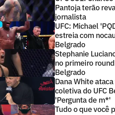
Pantoja terão rev
jornalista
UFC: Michael 'PQD
estreia com noca
Belgrado
Stephanie Luciano
no primeiro roun
Belgrado
Dana White ataca
coletiva do UFC B
'Pergunta de m*'
Tudo o que você p