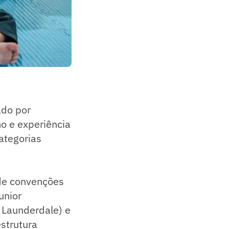
ado por
mo e experiência
ategorias
 de convenções
unior
 Launderdale) e
strutura