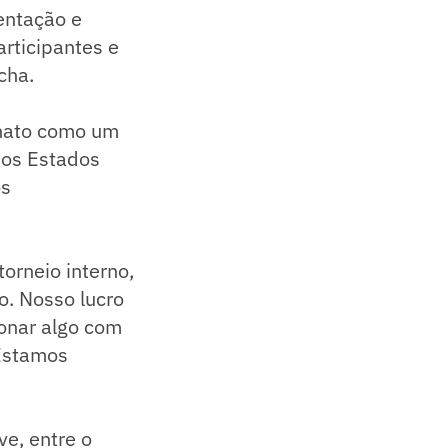
entação e
rticipantes e
cha.
onato como um
 nos Estados
os
rneio interno,
o. Nosso lucro
ionar algo com
 Estamos
ve, entre o