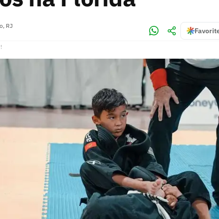
o, RJ
Favorit
!