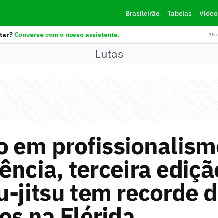
Brasileirão
Tabelas
Vídeo
tar?
Converse com o nosso assistente.
18+ 
Lutas
 em profissionalism
ência, terceira ediçã
u-jitsu tem recorde 
tos na Flórida