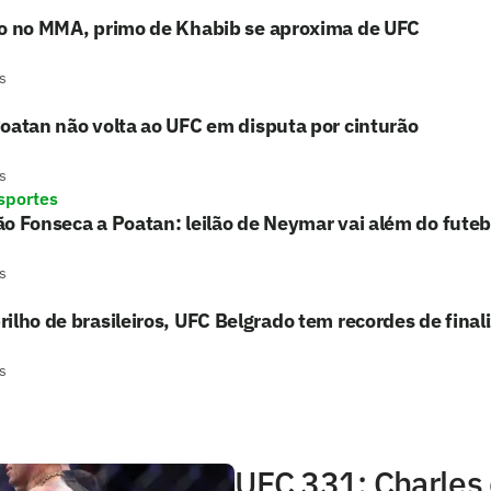
to no MMA, primo de Khabib se aproxima de UFC
s
oatan não volta ao UFC em disputa por cinturão
s
sportes
o Fonseca a Poatan: leilão de Neymar vai além do futeb
s
ilho de brasileiros, UFC Belgrado tem recordes de final
s
UFC 331: Charles