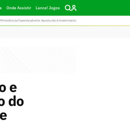
s
Onde Assistir
Lance! Jogos
Ministério da Fazenda adverte: Aposta não é investimento
o e
o do
de