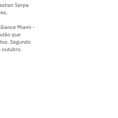
bastian Serpa
zes.
lliance Miami -
lutão que
ntos. Segundo
 outubro.