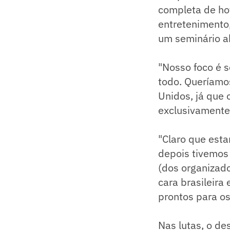
completa de hot
entretenimento,
um seminário a
"Nosso foco é 
todo. Queríamos
Unidos, já que
exclusivamente
"Claro que est
depois tivemos 
(dos organizad
cara brasileir
prontos para o
Nas lutas, o de