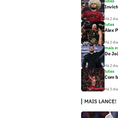
lutas
Invic
Há 2 dia
lutas
Alex P
Há 2 dia
mais e
De Joã
Há 2 dia
lutas
Com br
Há 3 dia
MAIS LANCE!