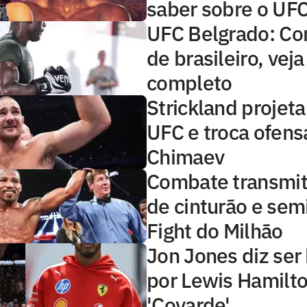
saber sobre o UF
UFC Belgrado: Co
de brasileiro, veja
completo
Strickland projeta
UFC e troca ofen
Chimaev
Combate transmit
de cinturão e semi
Fight do Milhão
Jon Jones diz se
por Lewis Hamilto
'Covarde'