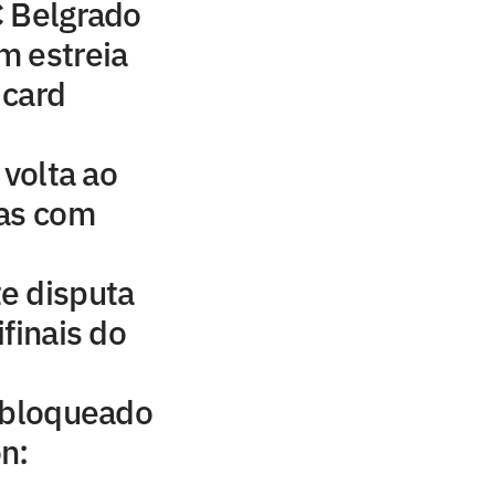
C Belgrado
m estreia
 card
 volta ao
sas com
e disputa
finais do
r bloqueado
n: