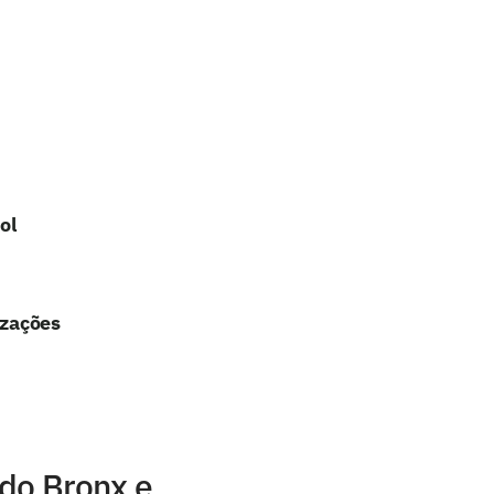
ol
izações
 do Bronx e