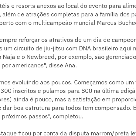
éis e resorts anexos ao local do evento para alim
 além de atrações completas para a família dos pa
berto com o multicampeão mundial Marcus Buche
sempre reforçar os atrativos de um dia de campe
 um circuito de jiu-jitsu com DNA brasileiro aqui
 o Naja e o Newbreed, por exemplo, são gerenciad
 por americanos", disse Ana.
amos evoluindo aos poucos. Começamos como um to
300 inscritos e pulamos para 800 na última ediçã
ores) ainda é pouco, mas a satisfação em proporc
a e dar boa estrutura para todos tem compensado.
s próximos passos", completou.
staque ficou por conta da disputa marrom/preta le