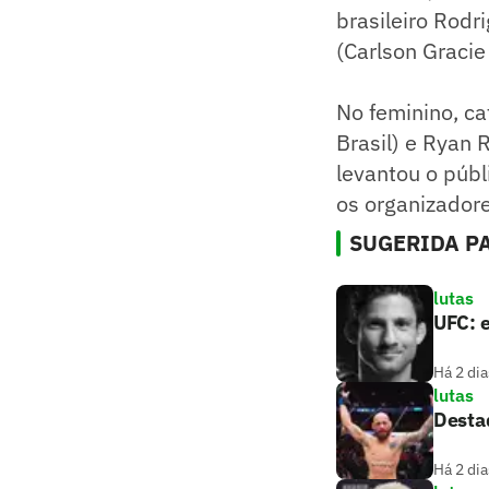
brasileiro Rodr
(Carlson Gracie
No feminino, ca
Brasil) e Ryan 
levantou o públ
os organizadore
SUGERIDA PA
lutas
UFC: e
Há 2 dia
lutas
Destaq
Há 2 dia