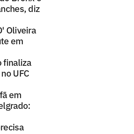
anches, diz
' Oliveira
ute em
 finaliza
d no UFC
 fã em
elgrado:
recisa