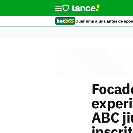
Quer uma ajuda antes de apos
Focado
experi
ABC ji
inscri