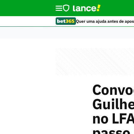
Quer uma ajuda antes de apos
Convoc
Guilhe
no LFA
passo