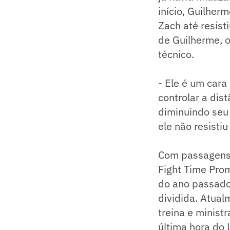
início, Guilher
Zach até resist
de Guilherme, o 
técnico.
- Ele é um cara
controlar a dis
diminuindo seu
ele não resistiu
Com passagens 
Fight Time Prom
do ano passado
dividida. Atual
treina e minist
última hora do 