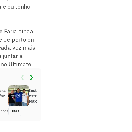
 e eu tenho
e Faria ainda
e de perto em
cada vez mais
 juntar a
no Ultimate.
era
Instituto Diego Lima investe em
faz
estrutura e fecha parceria com a
Maximum Boxing
 anos
Lutas
Há 4 anos