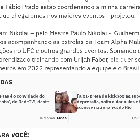
e Fábio Prado estão coordenando a minha carreira
 que chegaremos nos maiores eventos - projetou.
m Nikolai – pelo Mestre Paulo Nikolai -, Guilherm
einos acompanhando as estrelas da Team Alpha Mal
ções no UFC e outros grandes eventos. Somando 
prendizado treinando com Urijah Faber, ele quer se
eiros em 2022 representando a equipe e o Brasil 
ADAS
eitas é o convidado do
Faixa-preta de kickboxing sup
enha’, da RedeTV!, deste
depressão, volta a dar aulas e 
sucesso na Zona Sul do Rio
Há 4 anos
Lutas
Há 4
RA VOCÊ!