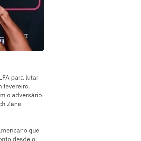
LFA para lutar
 fevereiro.
om o adversário
ch Zane
 americano que
ronto desde o