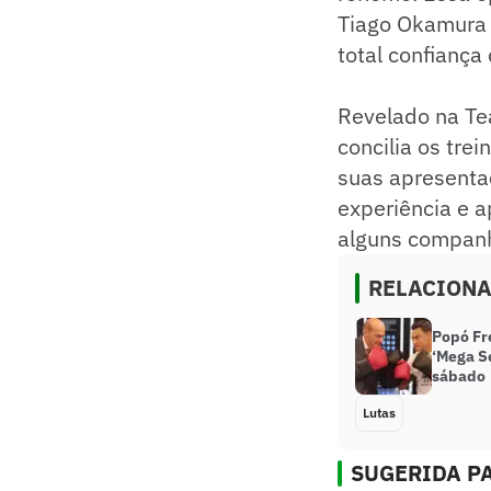
Tiago Okamura 
total confiança
Revelado na Tea
concilia os tr
suas apresenta
experiência e a
alguns companh
RELACION
Popó Fr
‘Mega S
sábado
Lutas
SUGERIDA PA