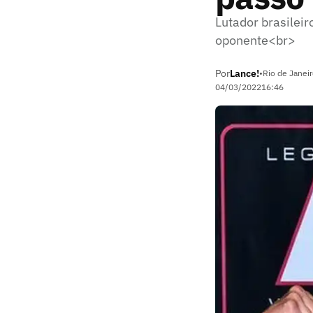
Lutador brasileir
oponente<br>
Por
Lance!
•
Rio de Janeir
04/03/2022
16:46