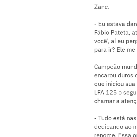
Zane.
- Eu estava dan
Fábio Pateta, a
você', aí eu pe
para ir? Ele me
Campeão mundia
encarou duros 
que iniciou su
LFA 125 o segun
chamar a atenç
- Tudo está na
dedicando ao m
renome. Essa o