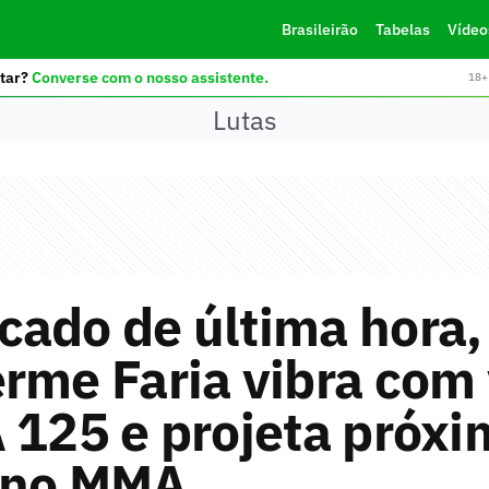
Brasileirão
Tabelas
Vídeo
tar?
Converse com o nosso assistente.
18+ 
Lutas
ado de última hora,
rme Faria vibra com 
 125 e projeta próx
 no MMA