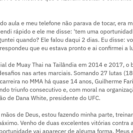
do aula e meu telefone não parava de tocar, era m
tendi rápido e ele me disse: 'tem uma oportunida
rguntei quando? Ele falou daqui 2 dias. Eu disse: 
 respondeu que eu estava pronto e ai confirmei a lu
l de Muay Thai na Tailândia em 2014 e 2017, o br
desafios nas artes marciais. Somando 27 lutas (1
a carreira no MMA há quase 14 anos, Guilherme Fa
do triunfo consecutivo e, com moral na organizaç
ão de Dana White, presidente do UFC.
s mãos de Deus, estou fazendo minha parte, trein
áximo. Venho de duas excelentes vitórias contra 
portunidade vai aparecer de alguma forma. Meus 