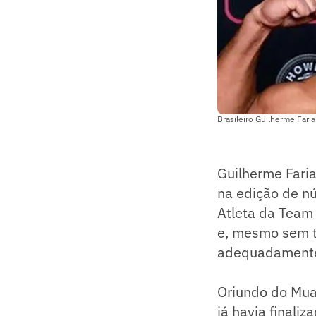
Brasileiro Guilherme Far
Guilherme Fari
na edição de n
Atleta da Team 
e, mesmo sem t
adequadamente,
Oriundo do Muay
já havia finali