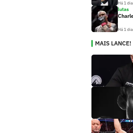
Há 1 dia
lutas
Charle
Há 1 dia
MAIS LANCE!