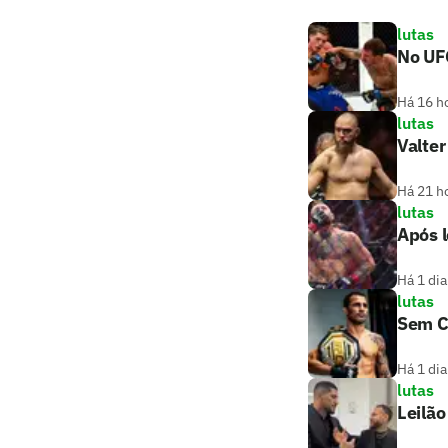
lutas
No UF
Há 16 h
lutas
Valter
Há 21 h
lutas
Após l
Há 1 dia
lutas
Sem C
Há 1 dia
lutas
Leilã