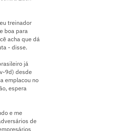
eu treinador
de boa para
você acha que dá
ta - disse.
asileiro já
8v-9d) desde
ria emplacou no
ão, espera
ando e me
adversários de
empresários