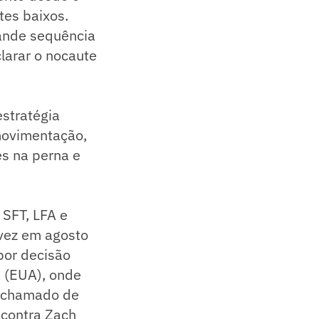
tes baixos.
rande sequência
clarar o nocaute
estratégia
 movimentação,
s na perna e
 SFT, LFA e
 vez em agosto
por decisão
a (EUA), onde
o chamado de
 contra Zach