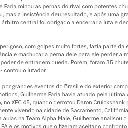
me Faria minou as pernas do rival com potentes chu
iu, mas a insistência deu resultado, e após uma g
árbitro central foi obrigado a encerrar a luta e de
 perigoso, com golpes muito fortes, fazia parte da 
tância e machucar a perna dele para ele perder a
 poder de entrar em queda. Porém, foram 35 chute
 - contou o lutador.
por grandes eventos do Brasil e do exterior como
otions, Guilherme Faria havia atuado pela última
, no XFC 45, quando derrotou Daron Cruickshank 
mente vivendo na cidade de Sacramento, Califórni
ra aulas na Team Alpha Male, Guilherme analisou 
LFA e os motivos que o fizeram aceitar o confronto