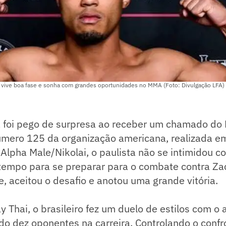
ia vive boa fase e sonha com grandes oportunidades no MMA (Foto: Divulgação LFA)
a foi pego de surpresa ao receber um chamado do 
úmero 125 da organização americana, realizada em
Alpha Male/Nikolai, o paulista não se intimidou c
empo para se preparar para o combate contra Za
 aceitou o desafio e anotou uma grande vitória.
 Thai, o brasileiro fez um duelo de estilos com o
zado dez oponentes na carreira. Controlando o conf