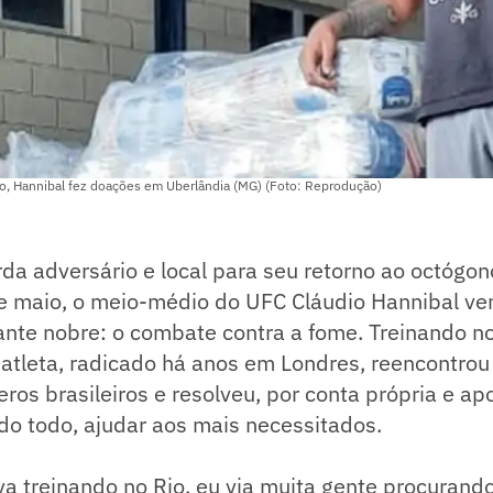
io, Hannibal fez doações em Uberlândia (MG) (Foto: Reprodução)
da adversário e local para seu retorno ao octógo
de maio, o meio-médio do UFC Cláudio Hannibal v
nte nobre: o combate contra a fome. Treinando no
atleta, radicado há anos em Londres, reencontrou o
eros brasileiros e resolveu, por conta própria e ap
o todo, ajudar aos mais necessitados.
a treinando no Rio, eu via muita gente procurando