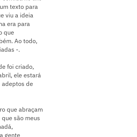
 um texto para
e viu a ideia
a era para
o que
bém. Ao todo,
iadas -.
e foi criado,
bril, ele estará
u adeptos de
iro que abraçam
s que são meus
nadá,
ta gente