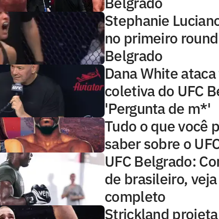
Belgrado
Stephanie Luciano
no primeiro roun
Belgrado
Dana White ataca
coletiva do UFC B
'Pergunta de m*'
Tudo o que você p
saber sobre o UF
UFC Belgrado: Co
de brasileiro, veja
completo
Strickland projeta