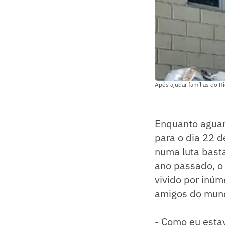
Após ajudar famílias do R
Enquanto aguar
para o dia 22 
numa luta basta
ano passado, o 
vivido por inúm
amigos do mund
- Como eu estav