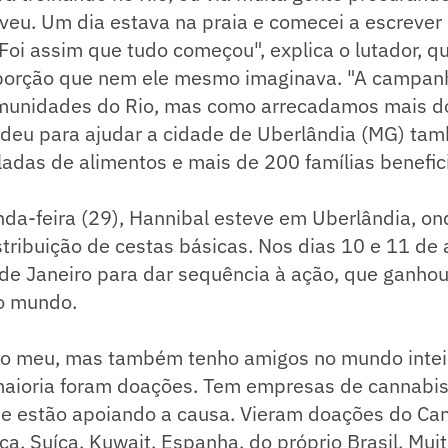
veu. Um dia estava na praia e comecei a escrever
Foi assim que tudo começou", explica o lutador, qu
orção que nem ele mesmo imaginava. "A campanh
munidades do Rio, mas como arrecadamos mais d
deu para ajudar a cidade de Uberlândia (MG) tam
ladas de alimentos e mais de 200 famílias benefic
da-feira (29), Hannibal esteve em Uberlândia, ond
tribuição de cestas básicas. Nos dias 10 e 11 de a
 de Janeiro para dar sequência à ação, que ganho
do mundo.
iro meu, mas também tenho amigos no mundo inte
maioria foram doações. Tem empresas de cannabi
 e estão apoiando a causa. Vieram doações do Ca
nça, Suíça, Kuwait, Espanha, do próprio Brasil. Mui