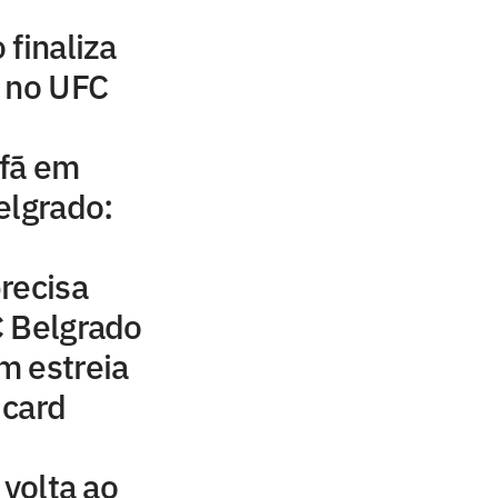
 finaliza
d no UFC
 fã em
elgrado:
recisa
C Belgrado
m estreia
 card
 volta ao