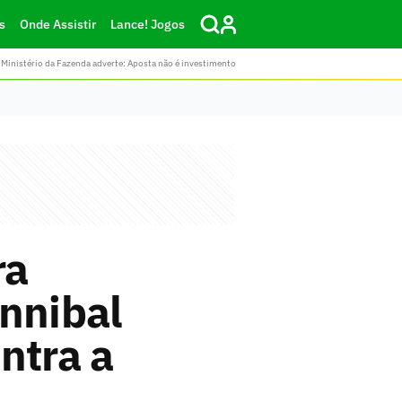
s
Onde Assistir
Lance! Jogos
Ministério da Fazenda adverte: Aposta não é investimento
ra
annibal
ntra a