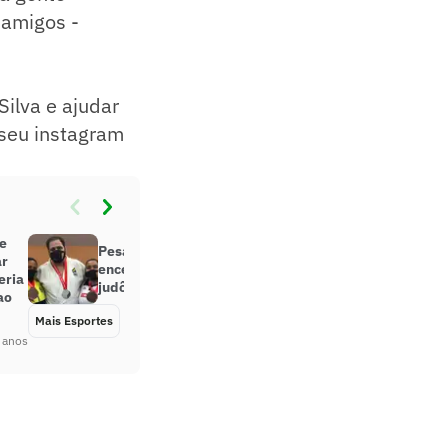
 amigos -
Silva e ajudar
seu instagram
e
Pesados se destacam, e Brasil
ar
encerra o Grand Slam de Tbilisi de
eria
judô com quatro medalhas
ao
Mais Esportes
Há 5 anos
 anos