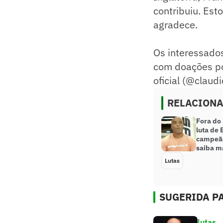
contribuiu. Est
agradece.
Os interessados
com doações po
oficial (@claudi
RELACION
Fora do
luta de
campeão
saiba m
Lutas
SUGERIDA PA
lutas