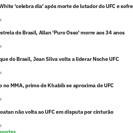
hite 'celebra dia' após morte de lutador do UFC e sofre c
s
strela do Brasil, Allan 'Puro Osso' morre aos 34 anos
s
ue do Brasil, Jean Silva volta a liderar Noche UFC
s
to no MMA, primo de Khabib se aproxima de UFC
s
oatan não volta ao UFC em disputa por cinturão
s
sportes