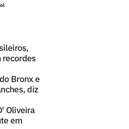
ol
ileiros,
 recordes
 do Bronx e
anches, diz
' Oliveira
ute em