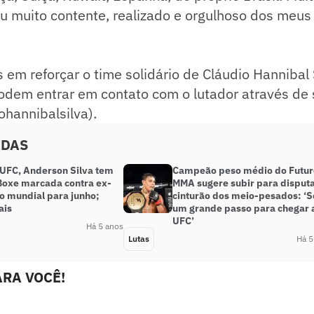
ou muito contente, realizado e orgulhoso dos meus
 em reforçar o time solidário de Cláudio Hannibal 
dem entrar em contato com o lutador através de 
ohannibalsilva).
ADAS
 UFC, Anderson Silva tem
Campeão peso médio do Futur
 Boxe marcada contra ex-
MMA sugere subir para disput
 mundial para junho;
cinturão dos meio-pesados: ‘S
ais
um grande passo para chegar 
UFC’
Há 5 anos
Lutas
Há 5
RA VOCÊ!