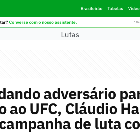
Brasileirão
Tabelas
Vídeo
tar?
Converse com o nosso assistente.
18+ 
Lutas
dando adversário pa
o ao UFC, Cláudio H
 campanha de luta co