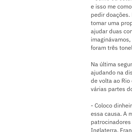
e isso me como
pedir doações. 
tomar uma prop
ajudar duas co
imaginávamos, 
foram três tone
Na última segun
ajudando na dis
de volta ao Rio
várias partes 
- Coloco dinhe
essa causa. A 
patrocinadores
Inglaterra, Fra