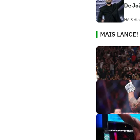
De Joã
Há 3 dia
MAIS LANCE!