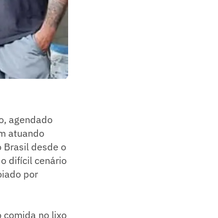
no, agendado
em atuando
 Brasil desde o
 difícil cenário
oiado por
 comida no lixo