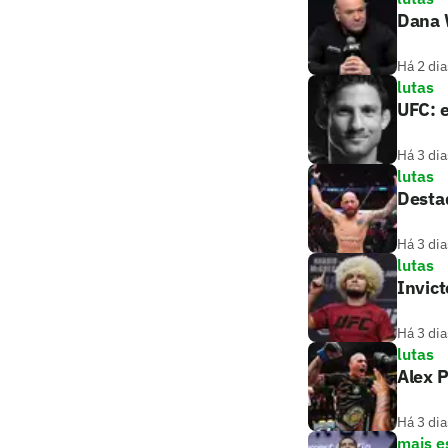
Dana W
Há 2 dia
lutas
UFC: e
Há 3 dia
lutas
Destaq
Há 3 dia
lutas
Invic
Há 3 dia
lutas
Alex P
Há 3 dia
mais e