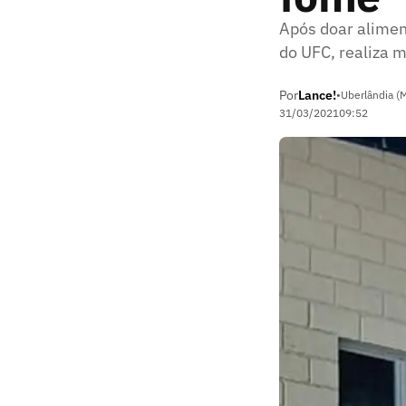
Após doar alimen
do UFC, realiza 
Por
Lance!
•
Uberlândia (
31/03/2021
09:52