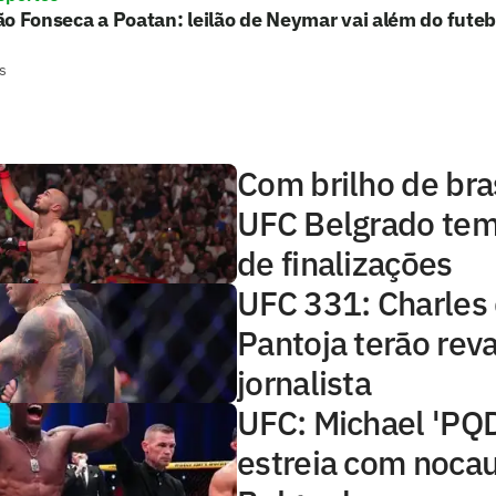
o Fonseca a Poatan: leilão de Neymar vai além do futeb
s
Com brilho de bras
UFC Belgrado tem
de finalizações
UFC 331: Charles
Pantoja terão rev
jornalista
UFC: Michael 'PQD
estreia com noca