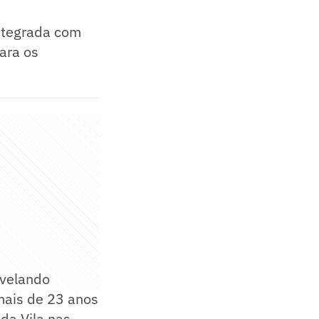
ntegrada com
ara os
evelando
mais de 23 anos
da Vila nas