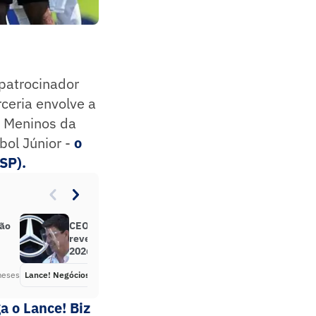
patrocinador
rceria envolve a
s Meninos da
bol Júnior -
o
(SP).
vão
CEO da Mercedes, Toto Wolff
revela foco da equipe a partir de
2026
meses
Lance! Negócios
Há 6 meses
a o Lance! Biz