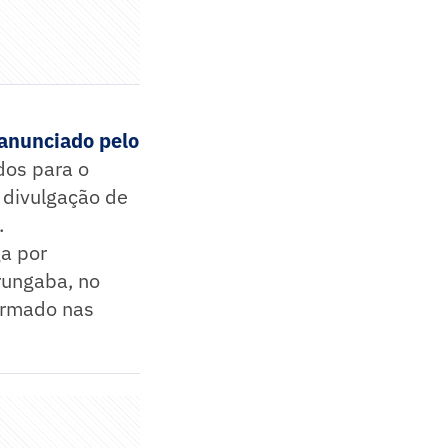
 anunciado pelo
dos para o
a divulgação de
.
a por
rungaba, no
formado nas