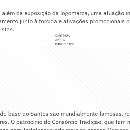
, além da exposição da logomarca, uma atuação i
mento junto à torcida e ativações promocionais p
istas.
CONTINUA
APÓS A
PUBLICIDADE
s de base do Santos são mundialmente famosas, r
es. O patrocínio do Consórcio Tradição, que tem 
ga para fortalecer ainda mais os nossos Meninos 