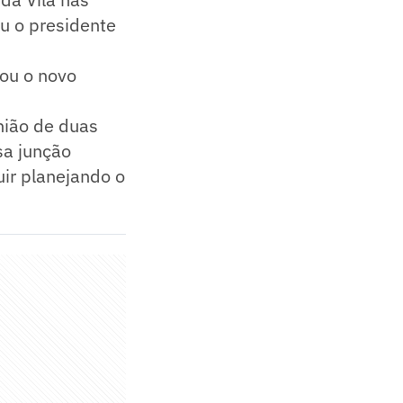
u o presidente
ou o novo
união de duas
sa junção
ir planejando o