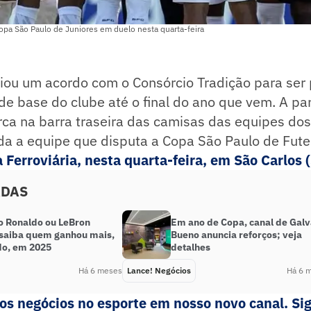
opa São Paulo de Juniores em duelo nesta quarta-feira
iou um acordo com o Consórcio Tradição para ser 
de base do clube até o final do ano que vem. A pa
rca na barra traseira das camisas das equipes do
uída a equipe que disputa a Copa São Paulo de Fute
 Ferroviária, nesta quarta-feira, em São Carlos 
ADAS
no Ronaldo ou LeBron
Em ano de Copa, canal de Gal
saiba quem ganhou mais,
Bueno anuncia reforços; veja
o, em 2025
detalhes
Há 6 meses
Lance! Negócios
Há 6 
s negócios no esporte em nosso novo canal. Sig