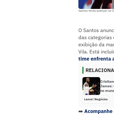
Santos tenta avançar na C
O Santos anunc
das categorias 
exibição da ma
Vila. Está incl
time enfrenta a
RELACION
Cristia
James: 
no mund
Lance! Negócios
➡️
Acompanhe o