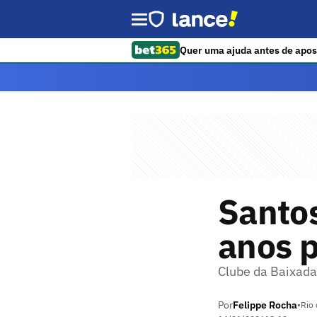
Quer uma ajuda antes de apos
Santos
anos p
Clube da Baixada
Por
Felippe Rocha
•
Rio 