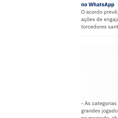
no WhatsApp
O acordo prevê
ações de engaja
torcedores sant
- As categoria
grandes jogador
no mercado, che