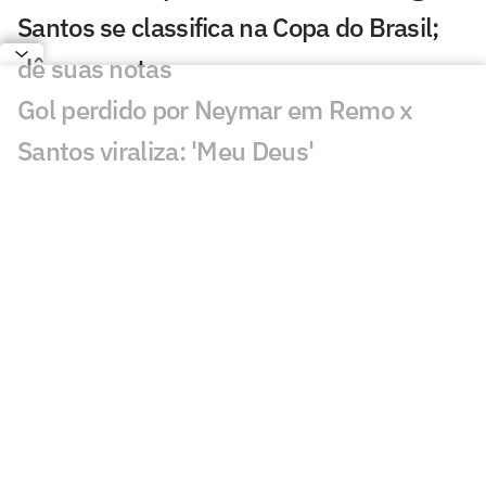
Santos se classifica na Copa do Brasil;
dê suas notas
Gol perdido por Neymar em Remo x
Santos viraliza: 'Meu Deus'
Com gol de Rony, Santos vence Remo e
avança na Copa do Brasil
Veja o gol de Remo x Santos: Rony
marca após jogada de Neymar
Lance de Gabigol em Remo x Santos
chama atenção: 'Inexplicável'
Decisão de Daronco em Remo x Santos
repercute: 'Não existe'