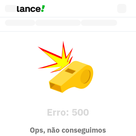
Erro:
500
Ops, não conseguimos