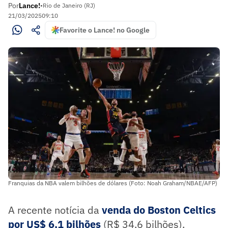
Por
Lance!
•
Rio de Janeiro (RJ)
21/03/2025
09:10
Favorite o Lance! no Google
Franquias da NBA valem bilhões de dólares (Foto: Noah Graham/NBAE/AFP)
A recente notícia da
venda do Boston Celtics
por US$ 6,1 bilhões
(R$ 34,6 bilhões),