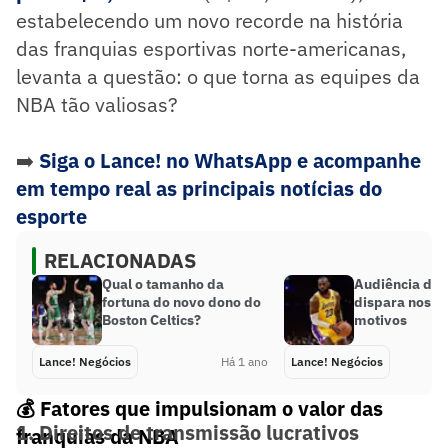
estabelecendo um novo recorde na história
das franquias esportivas norte-americanas,
levanta a questão: o que torna as equipes da
NBA tão valiosas?
➡️
Siga o Lance! no WhatsApp e acompanhe
em tempo real as principais notícias do
esporte
RELACIONADAS
Qual o tamanho da
Audiência da
fortuna do novo dono do
dispara nos E
Boston Celtics?
motivos
Lance! Negócios
Há 1 ano
Lance! Negócios
💰 Fatores que impulsionam o valor das
1. Direitos de transmissão lucrativos
franquias da NBA