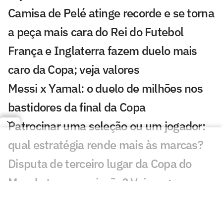
Camisa de Pelé atinge recorde e se torna
a peça mais cara do Rei do Futebol
França e Inglaterra fazem duelo mais
caro da Copa; veja valores
Messi x Yamal: o duelo de milhões nos
bastidores da final da Copa
Patrocinar uma seleção ou um jogador:
qual estratégia rende mais às marcas?
Disputa de terceiro lugar da Copa do
Mundo tem premiação? Veja regra
Real Madrid e PSG terão partidas
transmitidas de graça; veja onde assistir