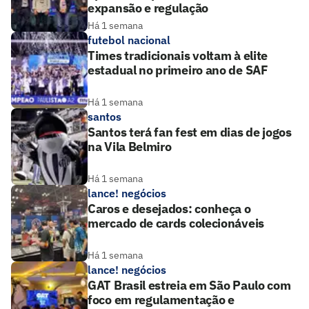
expansão e regulação
Há 1 semana
futebol nacional
Times tradicionais voltam à elite
estadual no primeiro ano de SAF
Há 1 semana
santos
Santos terá fan fest em dias de jogos
na Vila Belmiro
Há 1 semana
lance! negócios
Caros e desejados: conheça o
mercado de cards colecionáveis
Há 1 semana
lance! negócios
GAT Brasil estreia em São Paulo com
foco em regulamentação e