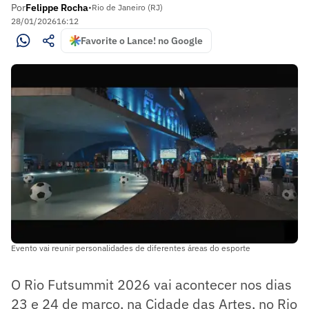
Por
Felippe Rocha
•
Rio de Janeiro (RJ)
28/01/2026
16:12
Favorite o Lance! no Google
Evento vai reunir personalidades de diferentes áreas do esporte
O Rio Futsummit 2026 vai acontecer nos dias
23 e 24 de março, na Cidade das Artes, no Rio