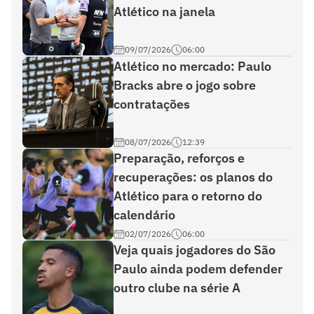
Atlético na janela
09/07/2026
06:00
Atlético no mercado: Paulo
Bracks abre o jogo sobre
contratações
08/07/2026
12:39
Preparação, reforços e
recuperações: os planos do
Atlético para o retorno do
calendário
02/07/2026
06:00
Veja quais jogadores do São
Paulo ainda podem defender
outro clube na série A