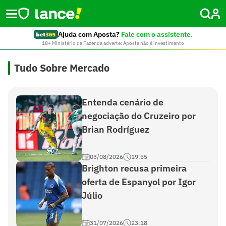
Ajuda com Aposta?
Fale com o assistente.
18+ Ministério da Fazenda adverte: Aposta não é investimento
Tudo Sobre Mercado
Entenda cenário de
negociação do Cruzeiro por
Brian Rodríguez
03/08/2026
19:55
Brighton recusa primeira
oferta de Espanyol por Igor
Júlio
31/07/2026
23:18