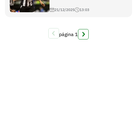
21/12/2025
13:03
página
1