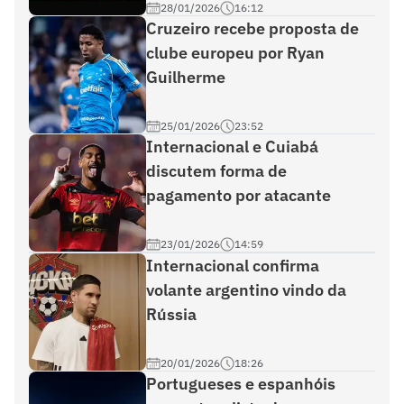
28/01/2026
16:12
Cruzeiro recebe proposta de
clube europeu por Ryan
Guilherme
25/01/2026
23:52
Internacional e Cuiabá
discutem forma de
pagamento por atacante
23/01/2026
14:59
Internacional confirma
volante argentino vindo da
Rússia
20/01/2026
18:26
Portugueses e espanhóis