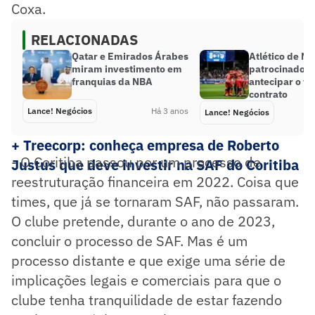
Coxa.
RELACIONADAS
Qatar e Emirados Árabes
Atlético de Ma
miram investimento em
patrocinador
franquias da NBA
antecipar o fi
contrato
Lance! Negócios
Há 3 anos
Lance! Negócios
+ Treecorp: conheça empresa de Roberto
- O Coritiba passou por um processo de
Justus que deve investir na SAF do Coritiba
reestruturação financeira em 2022. Coisa que
times, que já se tornaram SAF, não passaram.
O clube pretende, durante o ano de 2023,
concluir o processo de SAF. Mas é um
processo distante e que exige uma série de
implicações legais e comerciais para que o
clube tenha tranquilidade de estar fazendo