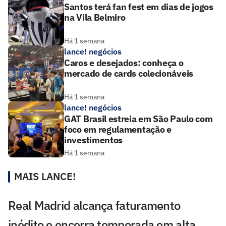
Santos terá fan fest em dias de jogos
na Vila Belmiro
Há 1 semana
lance! negócios
Caros e desejados: conheça o
mercado de cards colecionáveis
Há 1 semana
lance! negócios
GAT Brasil estreia em São Paulo com
foco em regulamentação e
investimentos
Há 1 semana
MAIS LANCE!
Real Madrid alcança faturamento
inédito e encerra temporada em alta