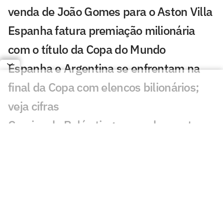
venda de João Gomes para o Aston Villa
Espanha fatura premiação milionária
com o título da Copa do Mundo
Espanha e Argentina se enfrentam na
final da Copa com elencos bilionários;
veja cifras
Camisa de Pelé atinge recorde e se torna
a peça mais cara do Rei do Futebol
França e Inglaterra fazem duelo mais
caro da Copa; veja valores
Messi x Yamal: o duelo de milhões nos
bastidores da final da Copa