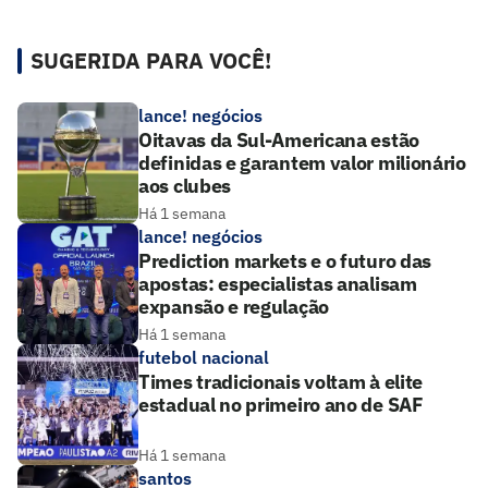
SUGERIDA PARA VOCÊ!
lance! negócios
Oitavas da Sul-Americana estão
definidas e garantem valor milionário
aos clubes
Há 1 semana
lance! negócios
Prediction markets e o futuro das
apostas: especialistas analisam
expansão e regulação
Há 1 semana
futebol nacional
Times tradicionais voltam à elite
estadual no primeiro ano de SAF
Há 1 semana
santos