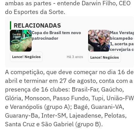
ambas as partes - entende Darwin Filho, CEO
do Esportes da Sorte.
RELACIONADAS
Copa do Brasil tem novo
Max Verstapp
patrocinador
bicampeão de
1, acerta patr
cervejaria co
Lance! Negócios
Há 3 anos
Lance! Negócios
A competição, que deve começar no dia 16 de
abril e terminar em 27 de agosto, conta com a
presença de 16 clubes: Brasil-Far, Gaúcho,
Glória, Monsoon, Passo Fundo, Tupi, União-FW
e Veranópolis (grupo A); Bagé, Guarani-VA,
Guarany-Ba, Inter-SM, Lajeadense, Pelotas,
Santa Cruz e São Gabriel (grupo B).