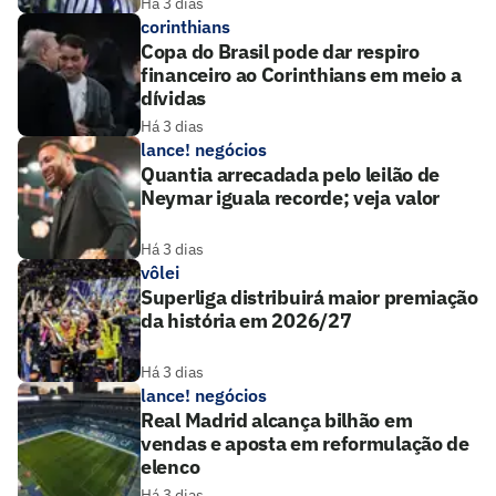
Há 3 dias
corinthians
Copa do Brasil pode dar respiro
financeiro ao Corinthians em meio a
dívidas
Há 3 dias
lance! negócios
Quantia arrecadada pelo leilão de
Neymar iguala recorde; veja valor
Há 3 dias
vôlei
Superliga distribuirá maior premiação
da história em 2026/27
Há 3 dias
lance! negócios
Real Madrid alcança bilhão em
vendas e aposta em reformulação de
elenco
Há 3 dias