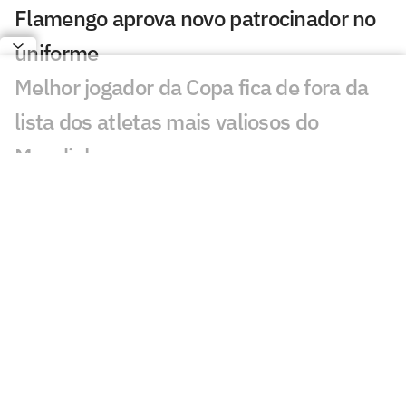
Flamengo aprova novo patrocinador no
uniforme
Melhor jogador da Copa fica de fora da
lista dos atletas mais valiosos do
Mundial
Flamengo receberá R$ 35 milhões com
venda de João Gomes para o Aston Villa
Espanha fatura premiação milionária
com o título da Copa do Mundo
Espanha e Argentina se enfrentam na
final da Copa com elencos bilionários;
veja cifras